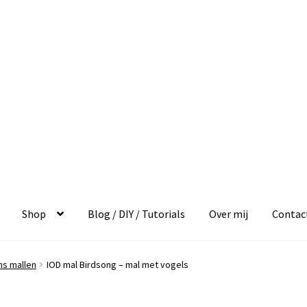
Shop
Blog / DIY / Tutorials
Over mij
Contac
ns mallen
IOD mal Birdsong – mal met vogels