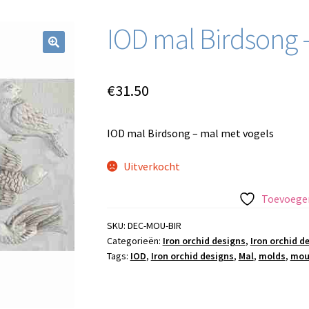
IOD mal Birdsong 
€
31.50
IOD mal Birdsong – mal met vogels
Uitverkocht
Toevoegen
SKU:
DEC-MOU-BIR
Categorieën:
Iron orchid designs
,
Iron orchid d
Tags:
IOD
,
Iron orchid designs
,
Mal
,
molds
,
mou