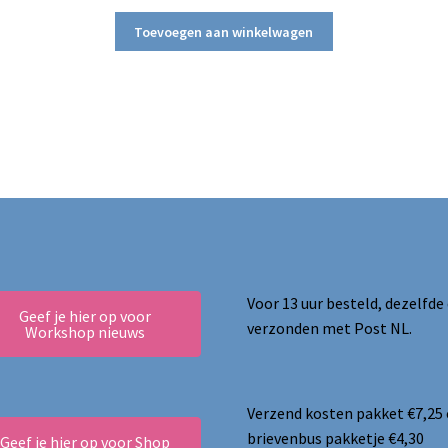
prijs
prijs
was:
is:
Toevoegen aan winkelwagen
€38.95.
€32.50.
Voor 13 uur besteld, dezelfde
Geef je hier op voor
verzonden met Post NL.
Workshop nieuws
Verzend kosten pakket €7,25
brievenbus pakketje €4,30
Geef je hier op voor Shop