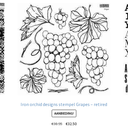
Iron orchid designs stempel Grapes – retired
AANBIEDING!
Oorspronkelijke
Huidige
€
38.95
€
32.50