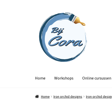
Ga
Ga
door
naar
naar
de
navigatie
inhoud
Home
Workshops
Online cursussen
Home
Iron orchid designs
Iron orchid desig