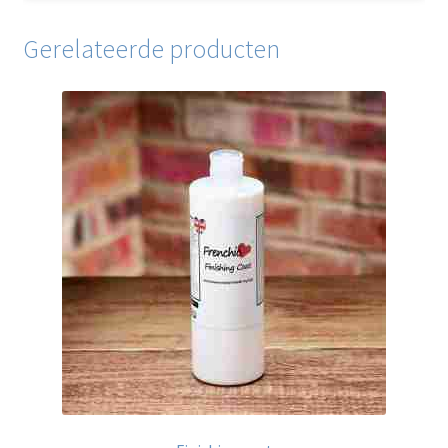
Gerelateerde producten