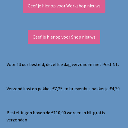
Geef je hier op voor Workshop nieuws
Geef je hier op voor Shop nieuws
Voor 13 uur besteld, dezelfde dag verzonden met Post NL.
Verzend kosten pakket €7,25 en brievenbus pakketje €4,30
Bestellingen boven de €110,00 worden in NL gratis
verzonden