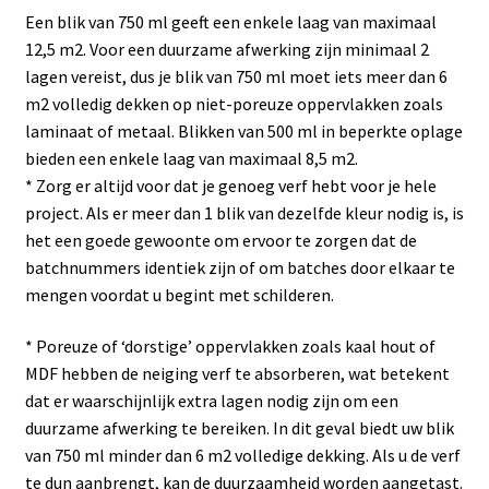
Een blik van 750 ml geeft een enkele laag van maximaal
12,5 m2. Voor een duurzame afwerking zijn minimaal 2
lagen vereist, dus je blik van 750 ml moet iets meer dan 6
m2 volledig dekken op niet-poreuze oppervlakken zoals
laminaat of metaal. Blikken van 500 ml in beperkte oplage
bieden een enkele laag van maximaal 8,5 m2.
* Zorg er altijd voor dat je genoeg verf hebt voor je hele
project. Als er meer dan 1 blik van dezelfde kleur nodig is, is
het een goede gewoonte om ervoor te zorgen dat de
batchnummers identiek zijn of om batches door elkaar te
mengen voordat u begint met schilderen.
* Poreuze of ‘dorstige’ oppervlakken zoals kaal hout of
MDF hebben de neiging verf te absorberen, wat betekent
dat er waarschijnlijk extra lagen nodig zijn om een ​​
duurzame afwerking te bereiken. In dit geval biedt uw blik
van 750 ml minder dan 6 m2 volledige dekking. Als u de verf
te dun aanbrengt, kan de duurzaamheid worden aangetast.