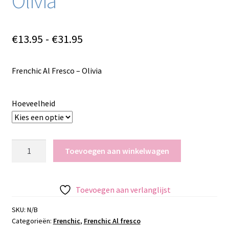
Olivia
Prijsklasse:
€
13.95
-
€
31.95
€13.95
Frenchic Al Fresco – Olivia
tot
€31.95
Hoeveelheid
Frenchic
Toevoegen aan winkelwagen
Al
Fresco
-
Toevoegen aan verlanglijst
Olivia
aantal
SKU:
N/B
Categorieën:
Frenchic
,
Frenchic Al fresco