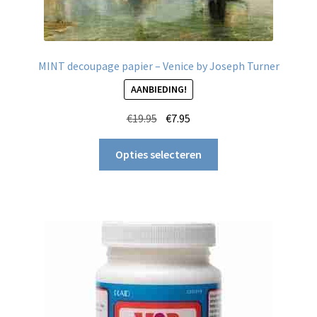
MINT decoupage papier – Venice by Joseph Turner
AANBIEDING!
Oorspronkelijke
Huidige
€
19.95
€
7.95
prijs
prijs
Dit
was:
is:
Opties selecteren
product
€19.95.
€7.95.
heeft
meerdere
variaties.
Deze
optie
kan
gekozen
worden