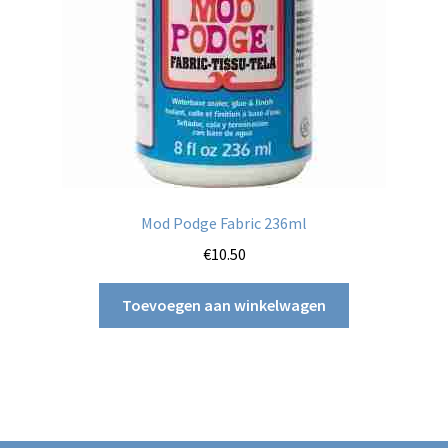
op
de
productpagina
Mod Podge Fabric 236ml
€
10.50
Toevoegen aan winkelwagen