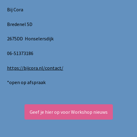
Bij Cora
Bredenel 5D
2675DD Honselersdijk
06-51373186
https://bijcora.nl/contact/
*open op afspraak
Geef je hier op voor Workshop nieuws