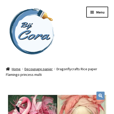
Ga
Ga
Menu
door
naar
naar
de
navigatie
inhoud
Home
Home
Decoupage papier
Dragonflycrafts Rice paper
Flamingo princess multi
Workshops
Online cursussen
Subme
Shop
uitvou