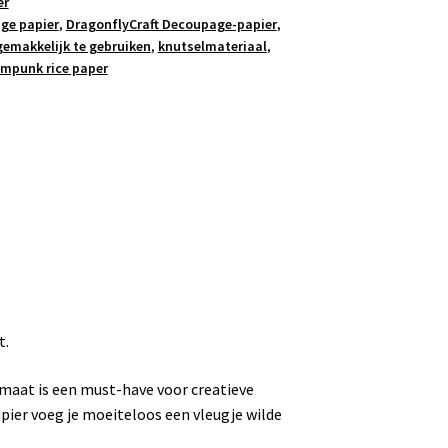
er
ge papier
,
DragonflyCraft Decoupage-papier
,
gemakkelijk te gebruiken
,
knutselmateriaal
,
mpunk rice paper
t.
rmaat is een must-have voor creatieve
ier voeg je moeiteloos een vleugje wilde