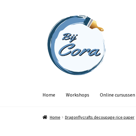
Ga
Ga
door
naar
naar
de
navigatie
inhoud
Home
Workshops
Online cursussen
Home
Dragonflycrafts decoupage rice paper