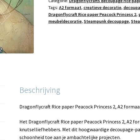
Categorie:
Dragonflycrafts decoupage rice pap
Tags:
A2 formaat
,
creatieve decoratie
,
decoupa
Dragonflycraft Rice paper Peacock Princess 2
,
meubeldecoratie
,
Steampunk decoupage
,
Stea
Beschrijving
Dragonflycraft Rice paper Peacock Princess 2, A2 formaa
Het Dragonflycraft Rice paper Peacock Princess 2, A2 fo
knutselliefhebbers. Met dit hoogwaardige decoupage-pap
schoonheid toe aan je ambachtelijke projecten.