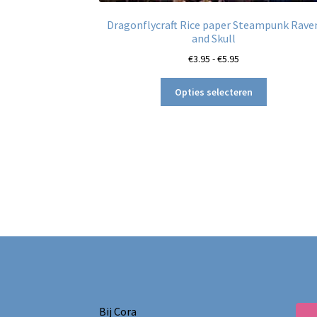
Dragonflycraft Rice paper Steampunk Rave
and Skull
Prijsklasse:
€
3.95
-
€
5.95
€3.95
Dit
tot
Opties selecteren
product
€5.95
heeft
meerdere
variaties.
Deze
optie
kan
gekozen
worden
op
de
productpag
Bij Cora