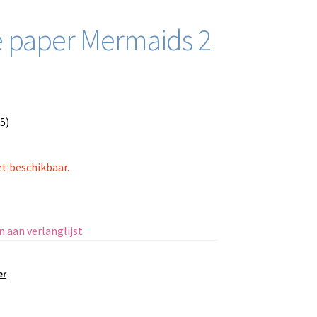
ce paper Mermaids 2
5)
et beschikbaar.
 aan verlanglijst
er