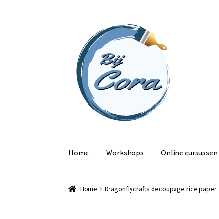
Ga
Ga
door
naar
naar
de
navigatie
inhoud
Home
Workshops
Online cursussen
Home
Dragonflycrafts decoupage rice paper