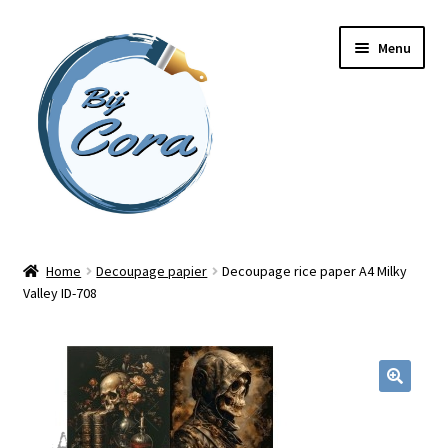
Ga
Ga
Menu
door
naar
naar
de
navigatie
inhoud
Home
Home
Decoupage papier
Decoupage rice paper A4 Milky
Valley ID-708
Workshops
Online cursussen
Subme
Shop
uitvou