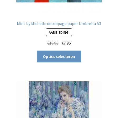
Mint by Michelle decoupage paper Umbrella A3
AANBIEDING!
Oorspronkelijke
Huidige
€
19.95
€
7.95
prijs
prijs
Dit
was:
is:
Opties selecteren
product
€19.95.
€7.95.
heeft
meerdere
variaties.
Deze
optie
kan
gekozen
worden