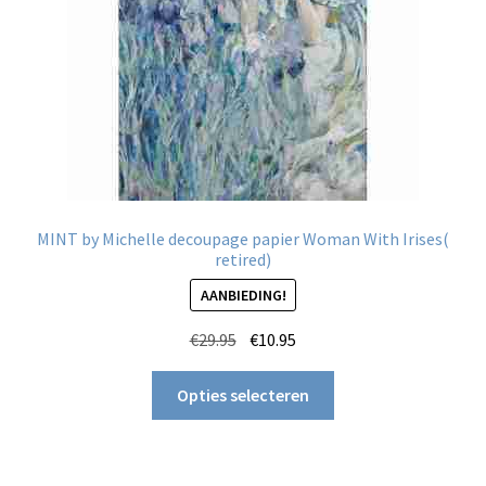
op
de
productpagina
MINT by Michelle decoupage papier Woman With Irises(
retired)
AANBIEDING!
Oorspronkelijke
Huidige
€
29.95
€
10.95
prijs
prijs
Dit
was:
is:
Opties selecteren
product
€29.95.
€10.95.
heeft
meerdere