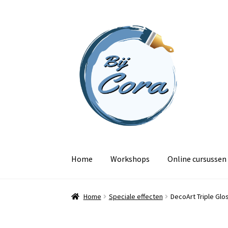
Ga
Ga
door
naar
naar
de
navigatie
inhoud
Home
Workshops
Online cursussen
Home
Speciale effecten
DecoArt Triple Glo