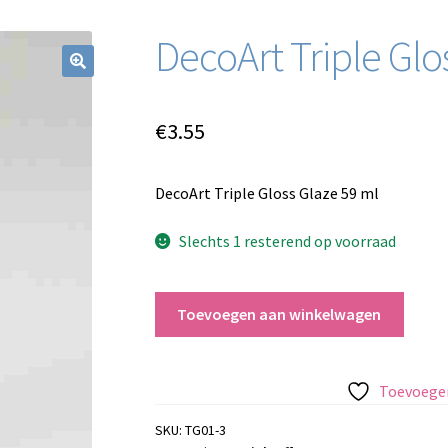
DecoArt Triple Glo
€
3.55
DecoArt Triple Gloss Glaze 59 ml
Slechts 1 resterend op voorraad
DecoArt
Toevoegen aan winkelwagen
Triple
Gloss
Glaze
Toevoegen
59
ml
SKU:
TG01-3