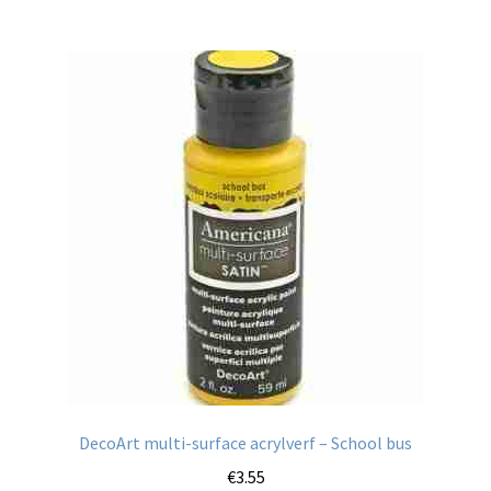
DecoArt multi-surface acrylverf – School bus
€
3.55