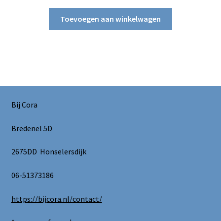
Toevoegen aan winkelwagen
Bij Cora
Bredenel 5D
2675DD Honselersdijk
06-51373186
https://bijcora.nl/contact/