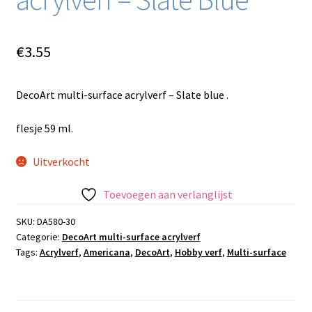
€
3.55
DecoArt multi-surface acrylverf – Slate blue .
flesje 59 ml.
Uitverkocht
Toevoegen aan verlanglijst
SKU:
DA580-30
Categorie:
DecoArt multi-surface acrylverf
Tags:
Acrylverf
,
Americana
,
DecoArt
,
Hobby verf
,
Multi-surface