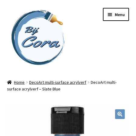
Ga
Ga
Menu
door
naar
naar
de
navigatie
inhoud
Home
Home
DecoArt multi-surface acrylverf
DecoArt multi-
surface acrylverf – Slate Blue
Workshops
Online cursussen
Subme
Shop
uitvou