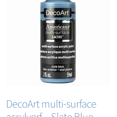
Blog / DIY / Tutorials
Over mij
Contact
DecoArt multi-surface
acrylverf – Slate Blue