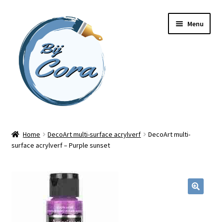
Ga
Ga
Menu
door
naar
naar
de
navigatie
inhoud
Home
Home
DecoArt multi-surface acrylverf
DecoArt multi-
surface acrylverf – Purple sunset
Workshops
Online cursussen
Subme
Shop
uitvou