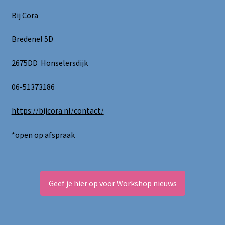
Bij Cora
Bredenel 5D
2675DD Honselersdijk
06-51373186
https://bijcora.nl/contact/
*open op afspraak
Geef je hier op voor Workshop nieuws