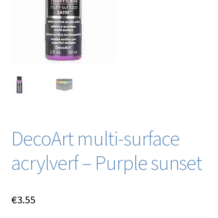
Blog / DIY / Tutorials
Over mij
Contact
DecoArt multi-surface
acrylverf – Purple sunset
€
3.55