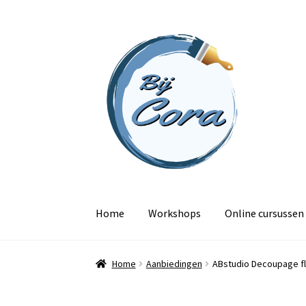
Ga
Ga
door
naar
naar
de
navigatie
inhoud
Home
Workshops
Online cursussen
Home
Aanbiedingen
ABstudio Decoupage fl