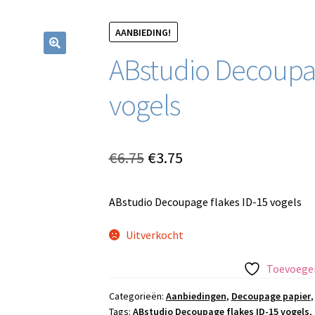
AANBIEDING!
ABstudio Decoupag
vogels
Oorspronkelijke
Huidige
€
6.75
€
3.75
prijs
prijs
ABstudio Decoupage flakes ID-15 vogels
was:
is:
€6.75.
€3.75.
Uitverkocht
Toevoegen
Categorieën:
Aanbiedingen
,
Decoupage papier
Tags:
ABstudio Decoupage flakes ID-15 vogels
,