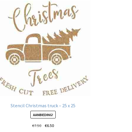
Stencil Christmas truck – 25 x 25
AANBIEDING!
Oorspronkelijke
Huidige
€
7.50
€
6.50
prijs
prijs