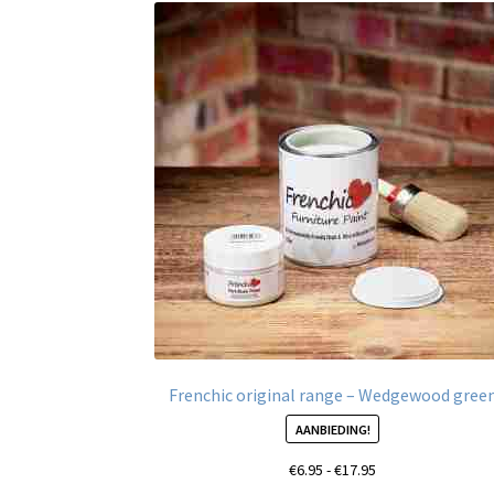
Frenchic original range – Wedgewood gree
AANBIEDING!
Prijsklasse:
€
6.95
-
€
17.95
€6.95