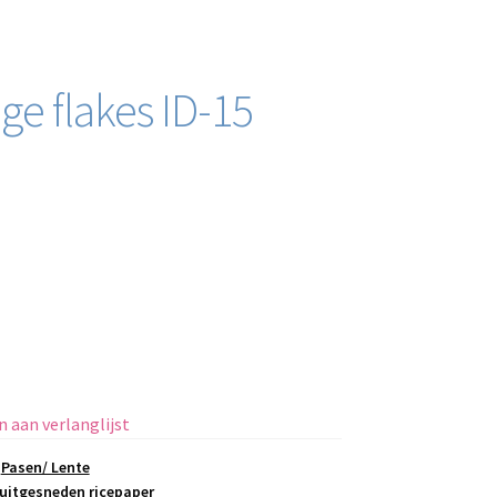
e flakes ID-15
 aan verlanglijst
,
Pasen/ Lente
uitgesneden ricepaper