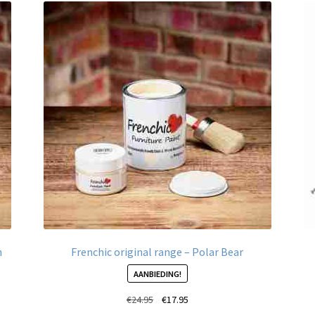
n
Frenchic original range – Polar Bear
AANBIEDING!
Oorspronkelijke
Huidige
€
24.95
€
17.95
prijs
prijs