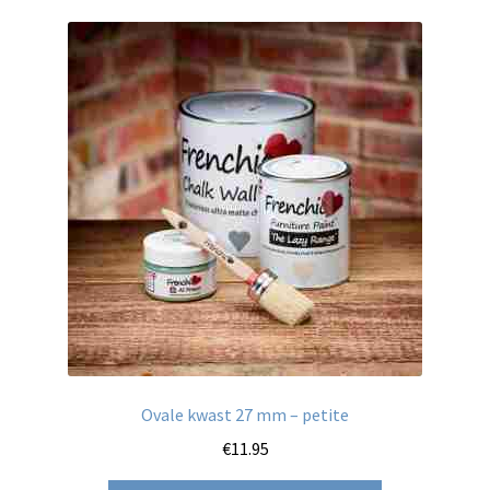
variaties.
Deze
optie
kan
gekozen
worden
op
de
productpagina
Ovale kwast 27 mm – petite
€
11.95