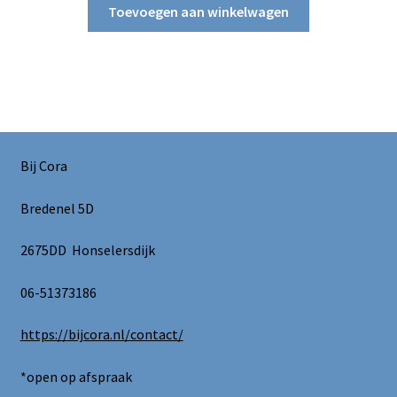
Toevoegen aan winkelwagen
Bij Cora
Bredenel 5D
2675DD Honselersdijk
06-51373186
https://bijcora.nl/contact/
*open op afspraak