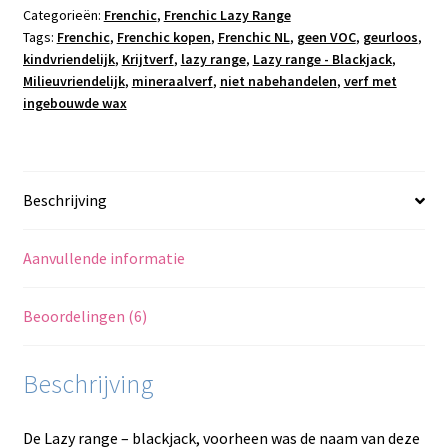
Categorieën:
Frenchic
,
Frenchic Lazy Range
Tags:
Frenchic
,
Frenchic kopen
,
Frenchic NL
,
geen VOC
,
geurloos
,
kindvriendelijk
,
Krijtverf
,
lazy range
,
Lazy range - Blackjack
,
Milieuvriendelijk
,
mineraalverf
,
niet nabehandelen
,
verf met
ingebouwde wax
Beschrijving
Aanvullende informatie
Beoordelingen (6)
Beschrijving
De Lazy range – blackjack, voorheen was de naam van deze