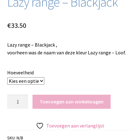
Lazy range – Blackjack
€
33.50
Lazy range – Blackjack ,
voorheen was de naam van deze kleur Lazy range – Loof.
Hoeveelheid
Lazy
Toevoegen aan winkelwagen
range
-
Blackjack
Toevoegen aan verlanglijst
aantal
SKU:
N/B