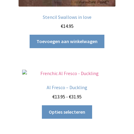
Stencil Swallows in love
€
14.95
Toevoegen aan winkelwagen
Al Fresco – Duckling
Prijsklasse:
€
13.95
-
€
31.95
€13.95
Dit
tot
Opties selecteren
product
€31.95
heeft
meerdere