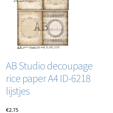
Blog / DIY / Tutorials
Over mij
Contact
AB Studio decoupage
rice paper A4 ID-6218
lijstjes
€
2.75