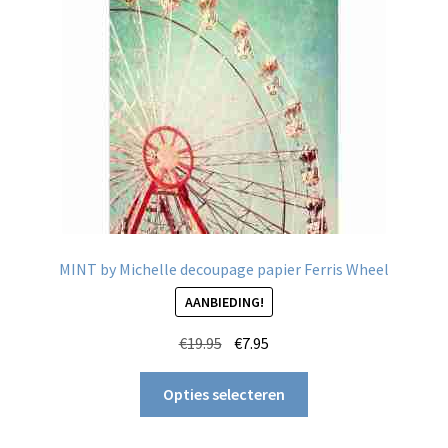
MINT by Michelle decoupage papier Ferris Wheel
AANBIEDING!
Oorspronkelijke
Huidige
€
19.95
€
7.95
prijs
prijs
Dit
was:
is:
Opties selecteren
product
€19.95.
€7.95.
heeft