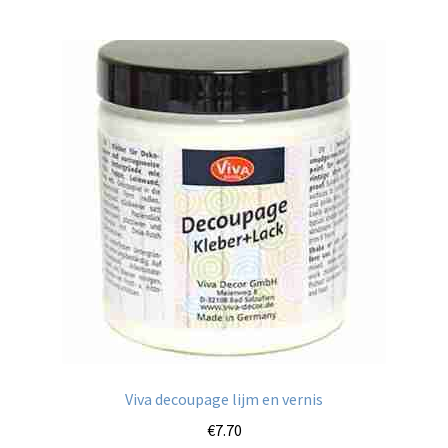
meerdere
variaties.
Deze
optie
kan
gekozen
worden
op
de
productpagina
Viva decoupage lijm en vernis
€
7.70