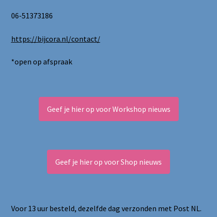
productpagina
06-51373186
https://bijcora.nl/contact/
*open op afspraak
Geef je hier op voor Workshop nieuws
Geef je hier op voor Shop nieuws
Voor 13 uur besteld, dezelfde dag verzonden met Post NL.