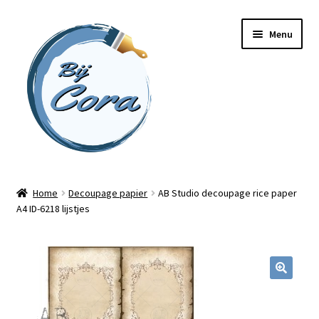
Ga
Ga
Menu
door
naar
naar
de
navigatie
inhoud
Home
Home
Decoupage papier
AB Studio decoupage rice paper
A4 ID-6218 lijstjes
Workshops
Online cursussen
Subme
Shop
uitvou