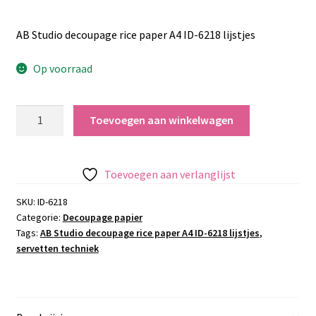
AB Studio decoupage rice paper A4 ID-6218 lijstjes
Op voorraad
AB
Toevoegen aan winkelwagen
Studio
decoupage
rice
Toevoegen aan verlanglijst
paper
A4
SKU:
ID-6218
Categorie:
Decoupage papier
ID-
Tags:
AB Studio decoupage rice paper A4 ID-6218 lijstjes
,
6218
servetten techniek
lijstjes
aantal