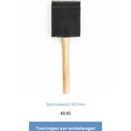
Deze
optie
kan
gekozen
worden
op
de
productpagina
Sponskwast 50 mm
€
0.95
Toevoegen aan winkelwagen