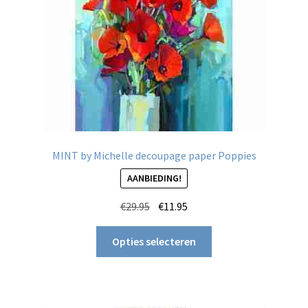
MINT by Michelle decoupage paper Poppies
AANBIEDING!
Oorspronkelijke
Huidige
€
29.95
€
11.95
prijs
prijs
Dit
was:
is:
Opties selecteren
product
€29.95.
€11.95.
heeft
meerdere
variaties.