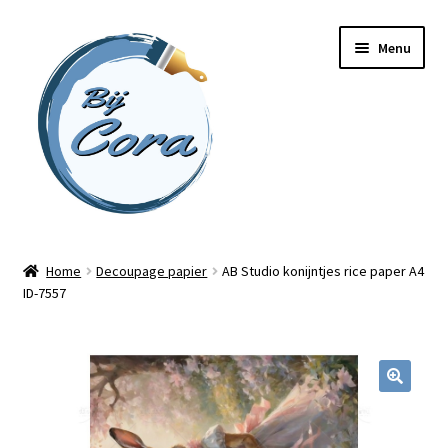
Ga
Ga
Menu
door
naar
naar
de
navigatie
inhoud
Home
Home
Decoupage papier
AB Studio konijntjes rice paper A4
ID-7557
Workshops
Online cursussen
Subme
Shop
uitvou