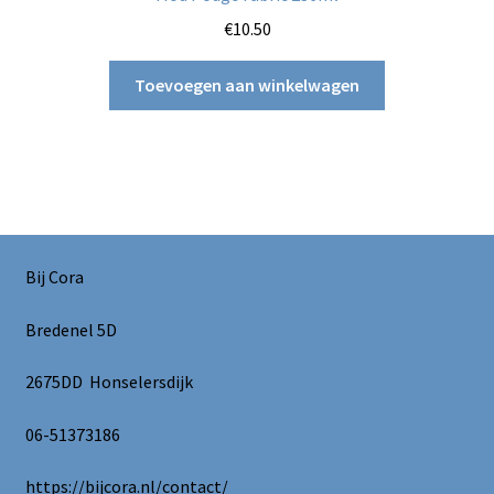
€
10.50
Toevoegen aan winkelwagen
Bij Cora
Bredenel 5D
2675DD Honselersdijk
06-51373186
https://bijcora.nl/contact/