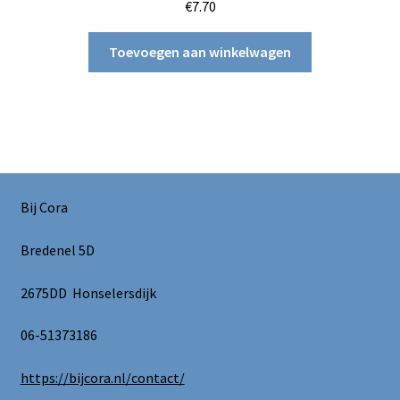
€
7.70
Toevoegen aan winkelwagen
Bij Cora
Bredenel 5D
2675DD Honselersdijk
06-51373186
https://bijcora.nl/contact/