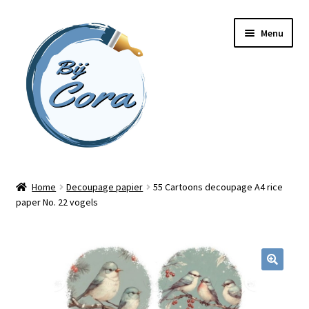
Ga
Ga
Menu
door
naar
naar
de
navigatie
inhoud
Home
Home
Decoupage papier
55 Cartoons decoupage A4 rice
paper No. 22 vogels
Workshops
Online cursussen
Subme
Shop
uitvou