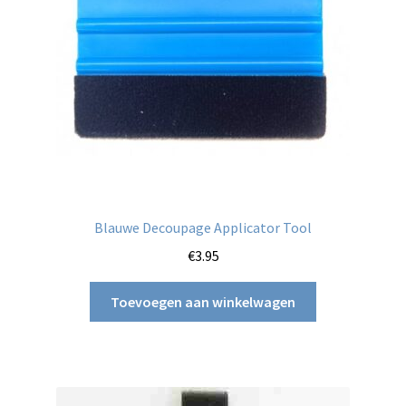
Blauwe Decoupage Applicator Tool
€
3.95
Toevoegen aan winkelwagen