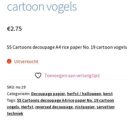
cartoon vogels
€
2.75
55 Cartoons decoupage A4 rice paper No. 19 cartoon vogels
Uitverkocht
Toevoegen aan verlanglijst
SKU:
no.19
Categorieën:
Decoupage papier
,
herfst / halloween
,
kerst
Tags:
55 Cartoons decoupage A4 rice paper No. 19 cartoon
vogels
,
Herfst
,
reversed decoupage
,
rijstpapier
,
servetten
techniek