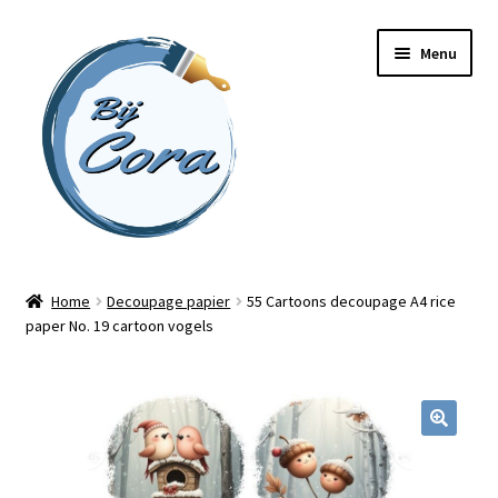
Ga
Ga
Menu
door
naar
naar
de
navigatie
inhoud
Home
Home
Decoupage papier
55 Cartoons decoupage A4 rice
paper No. 19 cartoon vogels
Workshops
Online cursussen
Subme
Shop
uitvou