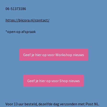
productpagina
06-51373186
https://bijcora.nl/contact/
*open op afspraak
Geef je hier op voor Workshop nieuws
Geef je hier op voor Shop nieuws
Voor 13 uur besteld, dezelfde dag verzonden met Post NL.