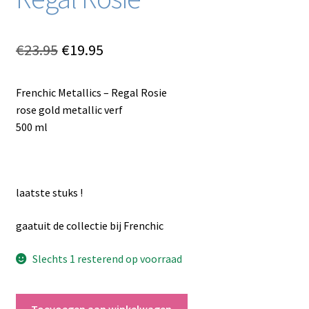
Oorspronkelijke
Huidige
€
23.95
€
19.95
prijs
prijs
Frenchic Metallics – Regal Rosie
was:
is:
rose gold metallic verf
€23.95.
€19.95.
500 ml
laatste stuks !
gaatuit de collectie bij Frenchic
Slechts 1 resterend op voorraad
Frenchic