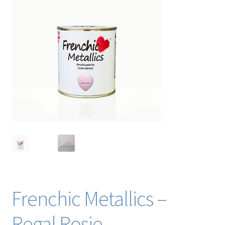
Blog / DIY / Tutorials
Over mij
Contact
Frenchic Metallics –
Regal Rosie