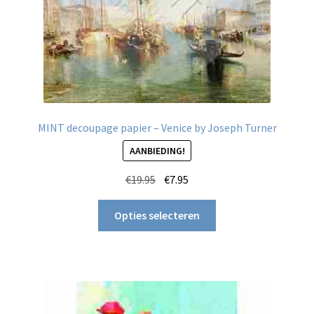
productpagina
MINT decoupage papier – Venice by Joseph Turner
AANBIEDING!
Oorspronkelijke
Huidige
€
19.95
€
7.95
prijs
prijs
Dit
was:
is:
Opties selecteren
product
€19.95.
€7.95.
heeft
meerdere
variaties.
Deze
optie