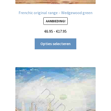
Frenchic original range – Wedgewood green
AANBIEDING!
Prijsklasse:
€
6.95
-
€
17.95
€6.95
Dit
tot
Opties selecteren
product
€17.95
heeft
meerdere
variaties.
Deze
optie
kan
gekozen
worden
op
de