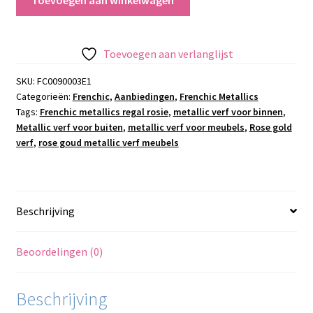
Toevoegen aan winkelwagen
Metallics
-
Regal
Toevoegen aan verlanglijst
Rosie
aantal
SKU:
FC0090003E1
Categorieën:
Frenchic
,
Aanbiedingen
,
Frenchic Metallics
Tags:
Frenchic metallics regal rosie
,
metallic verf voor binnen
,
Metallic verf voor buiten
,
metallic verf voor meubels
,
Rose gold
verf
,
rose goud metallic verf meubels
Beschrijving
Beoordelingen (0)
Beschrijving