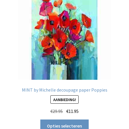
kan
gekozen
worden
op
de
productpagina
MINT by Michelle decoupage paper Poppies
AANBIEDING!
Oorspronkelijke
Huidige
€
29.95
€
11.95
prijs
prijs
Dit
was:
is:
Opties selecteren