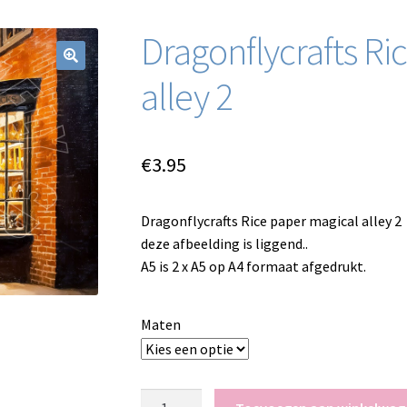
Dragonflycrafts Ri
alley 2
€
3.95
Dragonflycrafts Rice paper magical alley 2
deze afbeelding is liggend..
A5 is 2 x A5 op A4 formaat afgedrukt.
Maten
Dragonflycrafts