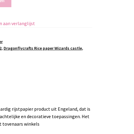
en
 aan verlanglijst
er
2
,
Dragonflycrafts Rice paper Wizards castle
,
rdig rijstpapier product uit Engeland, dat is
chtelijke en decoratieve toepassingen. Het
et tovenaars winkels