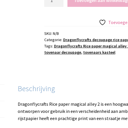
Toevoegen aan winkelwag
Rice
paper
magical
Toevoegen
alley
2
SKU:
N/B
Categorie:
Dragonflycrafts decoupage rice pap
aantal
Tags:
Dragonflycrafts Rice paper magical alley 
tovenaar decoupage
,
tovenaars kasteel
Beschrijving
Dragonflycrafts Rice paper magical alley 2 is een hoogwaa
ontworpen voor gebruik in een verscheidenheid aan amba
rijstpapier heeft een prachtige print van een straatje m