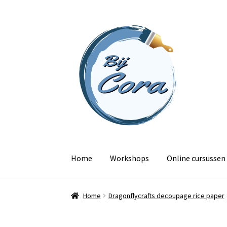
Ga
Ga
door
naar
naar
de
navigatie
inhoud
Home
Workshops
Online cursussen
Home
Dragonflycrafts decoupage rice paper