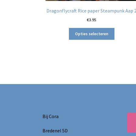
Dragonflycraft Rice paper Steampunk Aap 
€
3.95
Dit
Opties selecteren
product
heeft
meerdere
variaties.
Deze
optie
kan
gekozen
worden
op
de
productpag
Bij Cora
Bredenel 5D