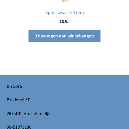
Sponskwast 50 mm
€
0.95
Toevoegen aan winkelwagen
Bij Cora
Bredenel 5D
2675DD Honselersdijk
06-51373186