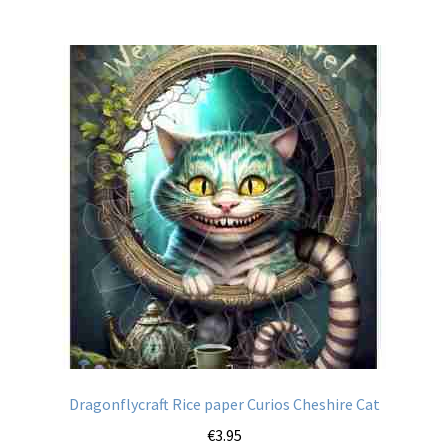
meerdere
variaties.
Deze
optie
kan
gekozen
worden
op
de
productpagina
Dragonflycraft Rice paper Curios Cheshire Cat
€
3.95