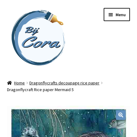
Ga
Ga
Menu
door
naar
naar
de
navigatie
inhoud
Home
Home
Dragonflycrafts decoupage rice paper
Dragonflycraft Rice paper Mermaid 5
Workshops
Online cursussen
Subme
Shop
uitvou