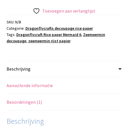
paper
Mermaid
Toevoegen aan verlanglijst
5
aantal
SKU:
N/B
Categorie:
Dragonflycrafts decoupage rice paper
Tags:
Dragonflycraft Rice paper Mermaid 6
,
Zeemeermin
decoupage
,
zeemeermin rijst papier
Beschrijving
Aanvullende informatie
Beoordelingen (1)
Beschrijving