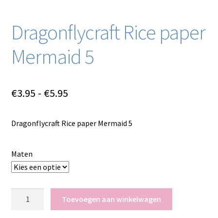
Dragonflycraft Rice paper
Mermaid 5
Prijsklasse:
€
3.95
-
€
5.95
€3.95
Dragonflycraft Rice paper Mermaid 5
tot
€5.95
Maten
Dragonflycraft
Toevoegen aan winkelwagen
Rice