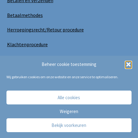
Betalen en Verzenden
Betaalmethodes
Herroepingsrecht/Retour procedure
Klachtenprocedure
Uitloggen
Beheer cookie toestemming
Wij gebruiken cookies om onze website en onze service te optimaliseren.
Alle cookies
Copyright Bij Cora 2025
Weigeren
Bekijk voorkeuren
0
Zoeken
Zoeken