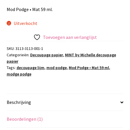
Mod Podge • Mat 59 ml.
Uitverkocht
Toevoegen aan verlanglijst
SKU:
3113-3113-001-1
Categorieën:
Decoupage papier
,
MINT by Michelle decoupage
papier
Tags:
decoupage lijm
,
mod podge
,
Mod Podge • Mat 59 ml
,
modge podge
Beschrijving
Beoordelingen (1)