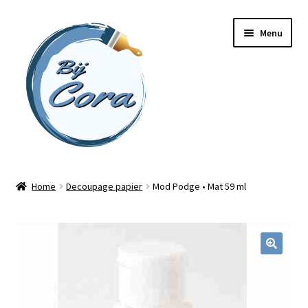
Ga
Ga
Menu
door
naar
naar
de
navigatie
inhoud
Home
Home
Decoupage papier
Mod Podge • Mat 59 ml
Workshops
Online cursussen
Subme
Shop
uitvou