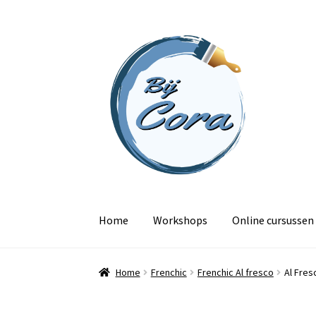
Ga
Ga
door
naar
naar
de
navigatie
inhoud
Home
Workshops
Online cursussen
Home
Frenchic
Frenchic Al fresco
Al Fres