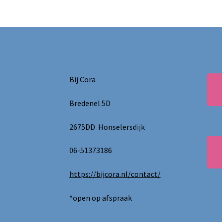
Bij Cora
Bredenel 5D
2675DD Honselersdijk
06-51373186
https://bijcora.nl/contact/
*open op afspraak