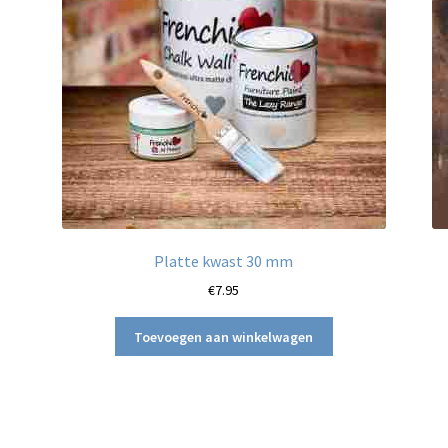
Platte kwast 30 mm
ina
€
7.95
Toevoegen aan winkelwagen