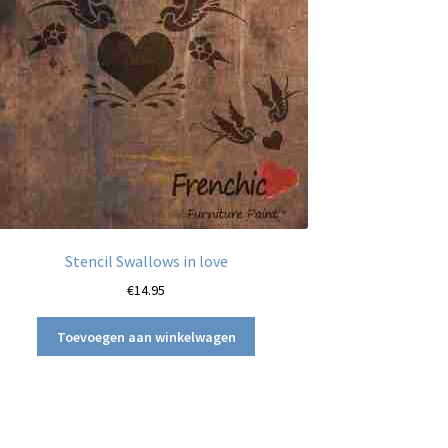
Stencil Swallows in love
€
14.95
Toevoegen aan winkelwagen