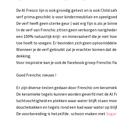
De Al Fresco lijn is ook grondig getest en is ook Child safe
verf prima geschikt is voor kindermeubilair en speelgoed
De verf heeft geen sterke geur ( wat erg fijn is als je bin
In de verf van Frenchic zitten geen verborgen narigheden 
een 100% natuurlijk krijt- en mineraalverf die je niet hoe
toe hoeft te voegen. Er bevinden zich geen oplosmiddelen
Wanneer je de verf gebruikt zal je erachter komen dat de
dekking.
Voor inspiratie kan je ook de Facebook groep Frenchic F
Goed Frenchic nieuws !
Er zijn diverse testen gedaan door Frenchic om keramiek
De keramieke tegels kunnen worden geverfd met de Al Fr
luchtvochtigheid en plekken waar water blijft staan mo
douchebakken en tegels rond een bad waar water op blijf
De voorbereiding is hetzelfde : schoon maken met
Sugar