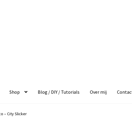
Shop
Blog / DIY / Tutorials
Over mij
Contac
co – City Slicker