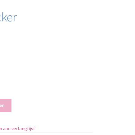
cker
en
 aan verlanglijst