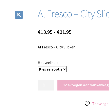
Al Fresco – City Sli
Prijsklasse:
€
13.95
-
€
31.95
€13.95
Al Fresco – City Slicker
tot
€31.95
Hoeveelheid
Al
Toevoegen aan winkelwag
Fresco
-
City
Toevoegen
Slicker