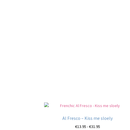
Al Fresco – Kiss me sloely
Prijsklasse:
€
13.95
-
€
31.95