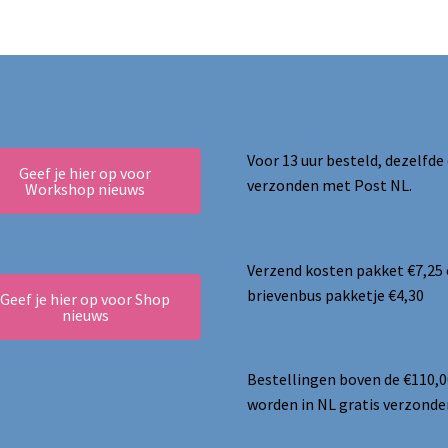
Voor 13 uur besteld, dezelfde
Geef je hier op voor
verzonden met Post NL.
Workshop nieuws
Verzend kosten pakket €7,25
brievenbus pakketje €4,30
Geef je hier op voor Shop
nieuws
Bestellingen boven de €110,0
worden in NL gratis verzonde