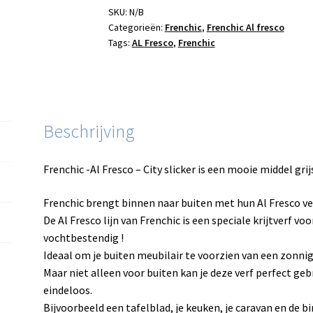
aantal
SKU:
N/B
Categorieën:
Frenchic
,
Frenchic Al fresco
Tags:
AL Fresco
,
Frenchic
Beschrijving
Frenchic -Al Fresco – City slicker is een mooie middel grij
Frenchic brengt binnen naar buiten met hun Al Fresco ver
De Al Fresco lijn van Frenchic is een speciale krijtverf voo
vochtbestendig !
Ideaal om je buiten meubilair te voorzien van een zonnig
Maar niet alleen voor buiten kan je deze verf perfect ge
eindeloos.
Bijvoorbeeld een tafelblad, je keuken, je caravan en de b