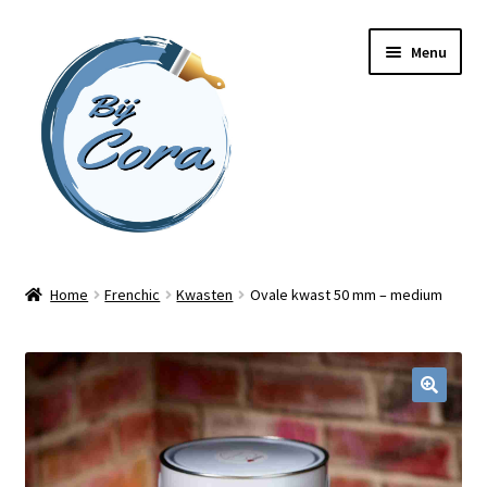
Ga
Ga
Menu
door
naar
naar
de
navigatie
inhoud
Home
Home
Frenchic
Kwasten
Ovale kwast 50 mm – medium
Workshops
Online cursussen
Subme
Shop
uitvou