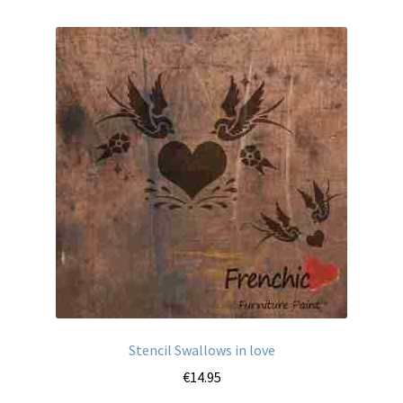
Stencil Swallows in love
€
14.95