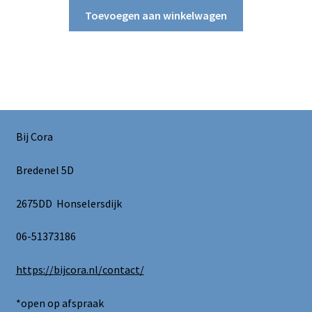
Toevoegen aan winkelwagen
Bij Cora
Bredenel 5D
2675DD Honselersdijk
06-51373186
https://bijcora.nl/contact/
*open op afspraak