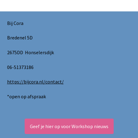
Bij Cora
Bredenel 5D
2675DD Honselersdijk
06-51373186
https://bijcora.nl/contact/
*open op afspraak
Geef je hier op voor Workshop nieuws