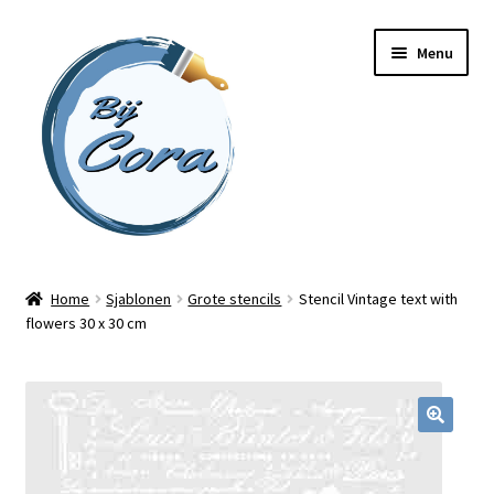
Ga
Ga
Menu
door
naar
naar
de
navigatie
inhoud
Home
Home
Sjablonen
Grote stencils
Stencil Vintage text with
flowers 30 x 30 cm
Workshops
Online cursussen
Subme
Shop
uitvou