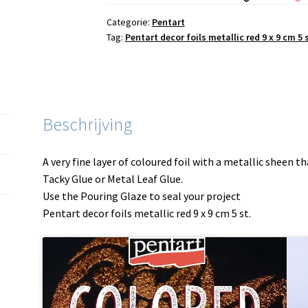
red
9
Categorie:
Pentart
Tag:
Pentart decor foils metallic red 9 x 9 cm 5 s
x
9
cm
5
st.
Beschrijving
aantal
A very fine layer of coloured foil with a metallic sheen t
Tacky Glue or Metal Leaf Glue.
Use the Pouring Glaze to seal your project
Pentart decor foils metallic red 9 x 9 cm 5 st.