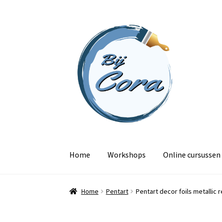
Ga
Ga
door
naar
naar
de
navigatie
inhoud
Home
Workshops
Online cursussen
Home
Pentart
Pentart decor foils metallic r