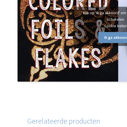
Klik op 'Ik ga akkoord' om
schakelen
Cookie belei
Ik ga akkoor
Gerelateerde producten