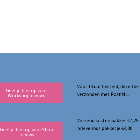
ina
Voor 13 uur besteld, dezelfde
Geef je hier op voor
verzonden met Post NL.
Workshop nieuws
Verzend kosten pakket €7,25
brievenbus pakketje €4,30
Geef je hier op voor Shop
nieuws