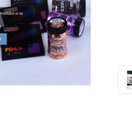
 Youtube in te
d
d