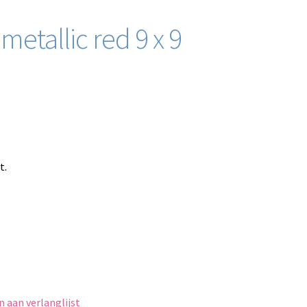
 metallic red 9 x 9
t.
 aan verlanglijst