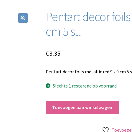
Pentart decor foils
cm 5 st.
€
3.35
Pentart decor foils metallic red 9 x 9 cm 5 s
Slechts 1 resterend op voorraad
Pentart
Toevoegen aan winkelwagen
decor
foils
metallic
Toevoegen