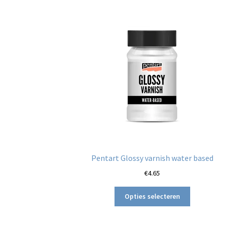
Pentart Glossy varnish water based
€
4.65
Dit
Opties selecteren
product
heeft
meerdere