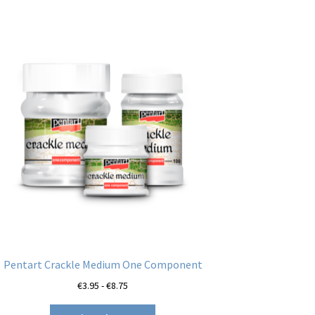
Pentart Crackle Medium One Component
Prijsklasse:
€
3.95
-
€
8.75
€3.95
Dit