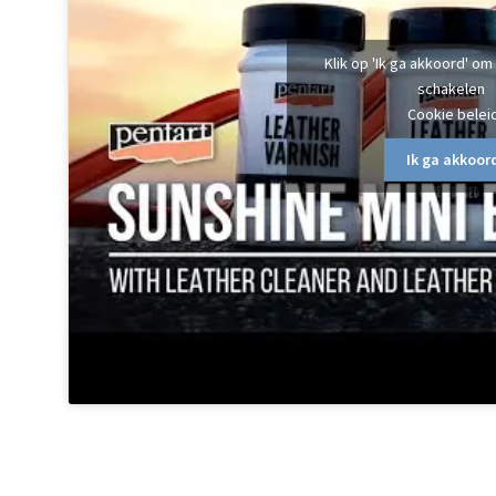
Klik op 'Ik ga akkoord' om
schakelen
Cookie belei
Ik ga akkoor