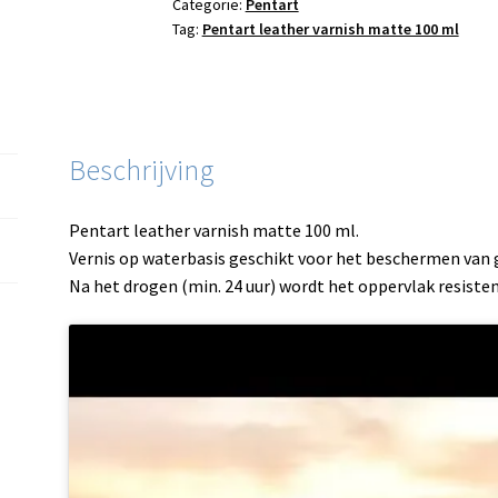
Categorie:
Pentart
aantal
Tag:
Pentart leather varnish matte 100 ml
Beschrijving
Pentart leather varnish matte 100 ml.
Vernis op waterbasis geschikt voor het beschermen van 
Na het drogen (min. 24 uur) wordt het oppervlak resiste