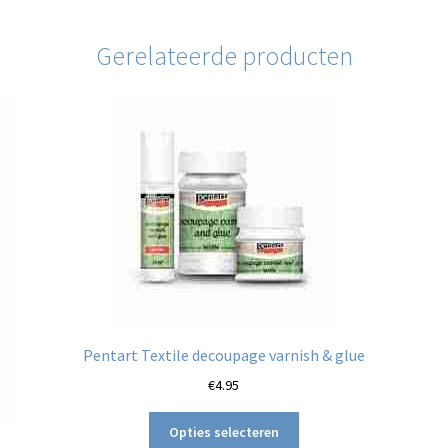
Gerelateerde producten
Pentart Textile decoupage varnish & glue
€
4.95
Dit
Opties selecteren
product