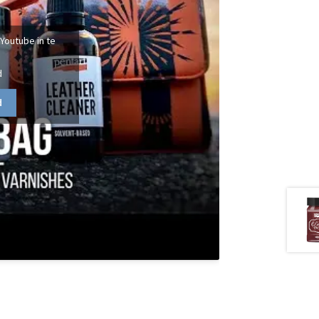
 Youtube in te
d
d