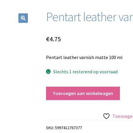
Pentart leather va
€
4.75
Pentart leather varnish matte 100 ml
Slechts 1 resterend op voorraad
Pentart
Toevoegen aan winkelwagen
leather
varnish
matte
Toevoegen
100
ml
SKU:
5997412767377