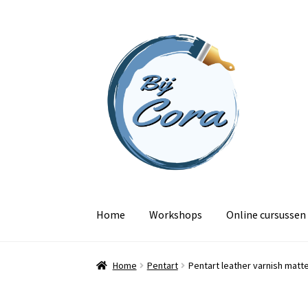
Ga
Ga
door
naar
naar
de
navigatie
inhoud
Home
Workshops
Online cursussen
Home
Pentart
Pentart leather varnish matt