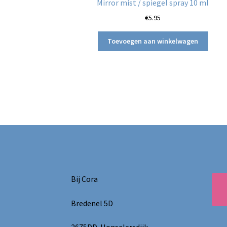
Mirror mist / spiegel spray 10 ml
€
5.95
Toevoegen aan winkelwagen
Bij Cora
Bredenel 5D