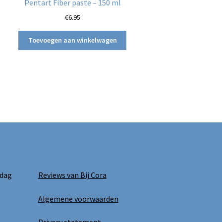
Pentart Fiber paste – 150 ml
€
6.95
Toevoegen aan winkelwagen
 dag
Reviews van Bij Cora
Algemene voorwaarden