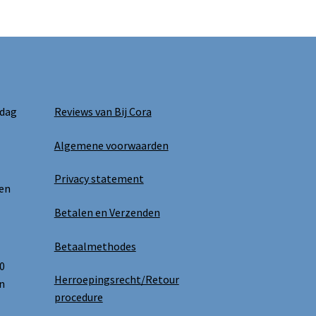
kan
gekozen
worden
op
de
productpagina
 dag
Reviews van Bij Cora
Algemene voorwaarden
Privacy statement
 en
Betalen en Verzenden
Betaalmethodes
0
Herroepingsrecht/Retour
n
procedure