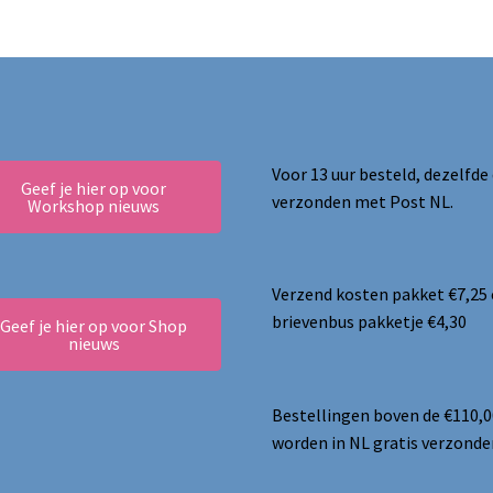
optie
kan
gekozen
worden
op
de
productpagina
Voor 13 uur besteld, dezelfde
Geef je hier op voor
verzonden met Post NL.
Workshop nieuws
Verzend kosten pakket €7,25
brievenbus pakketje €4,30
Geef je hier op voor Shop
nieuws
Bestellingen boven de €110,0
worden in NL gratis verzonde