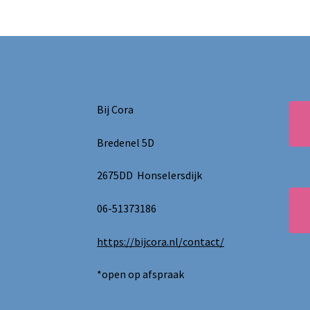
Bij Cora
Bredenel 5D
2675DD Honselersdijk
06-51373186
https://bijcora.nl/contact/
*open op afspraak