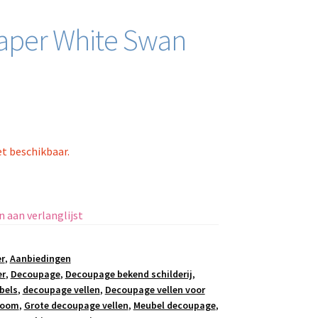
aper White Swan
et beschikbaar.
 aan verlanglijst
r
,
Aanbiedingen
er
,
Decoupage
,
Decoupage bekend schilderij
,
bels
,
decoupage vellen
,
Decoupage vellen voor
boom
,
Grote decoupage vellen
,
Meubel decoupage
,