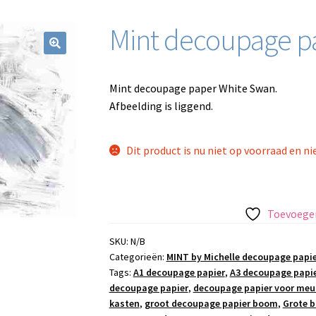
Mint decoupage p
Mint decoupage paper White Swan.
Afbeelding is liggend.
Dit product is nu niet op voorraad en ni
Toevoegen
SKU:
N/B
Categorieën:
MINT by Michelle decoupage papie
Tags:
A1 decoupage papier
,
A3 decoupage papi
decoupage papier
,
decoupage papier voor meu
kasten
,
groot decoupage papier boom
,
Grote 