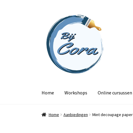
Ga
Ga
door
naar
naar
de
navigatie
inhoud
Home
Workshops
Online cursussen
Home
Aanbiedingen
Mint decoupage paper