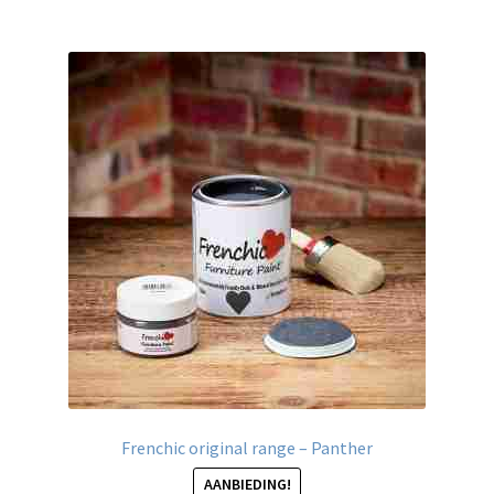
meerdere
variaties.
Deze
optie
kan
gekozen
worden
op
de
productpagina
Frenchic original range – Panther
AANBIEDING!