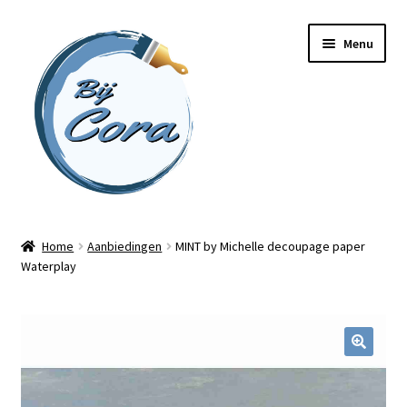
Ga
Ga
Menu
door
naar
naar
de
navigatie
inhoud
Home
Home
Aanbiedingen
MINT by Michelle decoupage paper
Waterplay
Workshops
Online cursussen
Subme
Shop
uitvou