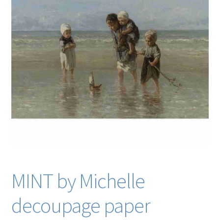
Blog / DIY / Tutorials
Over mij
Contact
MINT by Michelle
decoupage paper