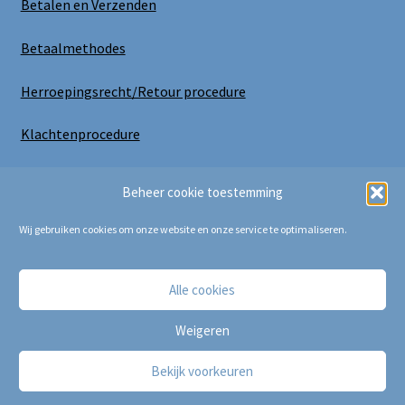
Betalen en Verzenden
Betaalmethodes
Herroepingsrecht/Retour procedure
Klachtenprocedure
Uitloggen
Beheer cookie toestemming
Wij gebruiken cookies om onze website en onze service te optimaliseren.
Alle cookies
Copyright Bij Cora 2025
Weigeren
Bekijk voorkeuren
0
Zoeken
Zoeken