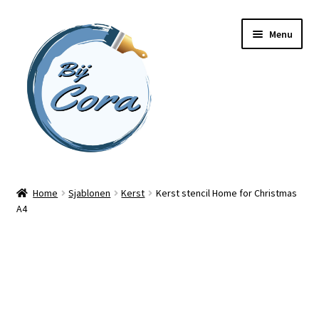
Ga
Ga
Menu
door
naar
naar
de
navigatie
inhoud
Home
Home
Sjablonen
Kerst
Kerst stencil Home for Christmas
A4
Workshops
Online cursussen
Subme
Shop
uitvou