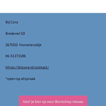
Bij Cora
Bredenel 5D
2675DD Honselersdijk
06-51373186
https://bijcora.nl/contact/
*open op afspraak
Geef je hier op voor Workshop nieuws