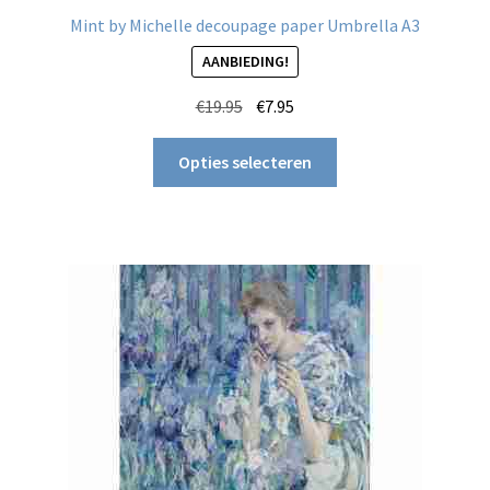
Mint by Michelle decoupage paper Umbrella A3
AANBIEDING!
Oorspronkelijke
Huidige
€
19.95
€
7.95
prijs
prijs
Dit
was:
is:
Opties selecteren
product
€19.95.
€7.95.
heeft
meerdere
variaties.
Deze
optie
kan
gekozen
worden
op
de
productpagina