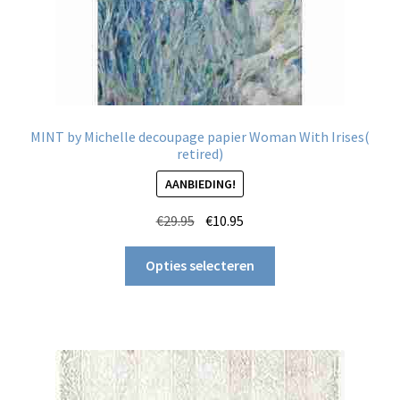
MINT by Michelle decoupage papier Woman With Irises(
retired)
AANBIEDING!
Oorspronkelijke
Huidige
€
29.95
€
10.95
prijs
prijs
Dit
was:
is:
Opties selecteren
product
€29.95.
€10.95.
heeft
meerdere
variaties.
Deze
optie