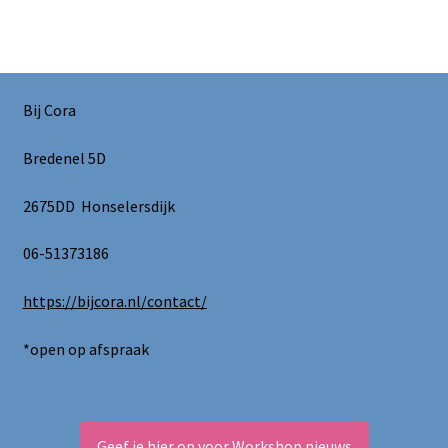
Bij Cora
Bredenel 5D
2675DD Honselersdijk
06-51373186
https://bijcora.nl/contact/
*open op afspraak
Geef je hier op voor Workshop nieuws