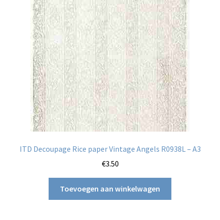
kan
gekozen
worden
op
de
productpagina
ITD Decoupage Rice paper Vintage Angels R0938L – A3
€
3.50
Toevoegen aan winkelwagen