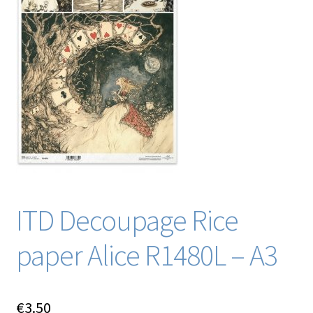
Blog / DIY / Tutorials
Over mij
Contact
ITD Decoupage Rice
paper Alice R1480L – A3
€
3.50