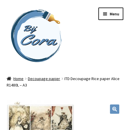
Ga
Ga
Menu
door
naar
naar
de
navigatie
inhoud
Home
Home
Decoupage papier
ITD Decoupage Rice paper Alice
R1480L – A3
Workshops
Online cursussen
Subme
Shop
uitvou