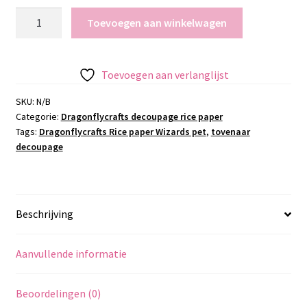
Dragonflycrafts
Toevoegen aan winkelwagen
Rice
paper
Wizards
Toevoegen aan verlanglijst
pet
aantal
SKU:
N/B
Categorie:
Dragonflycrafts decoupage rice paper
Tags:
Dragonflycrafts Rice paper Wizards pet
,
tovenaar
decoupage
Beschrijving
Aanvullende informatie
Beoordelingen (0)