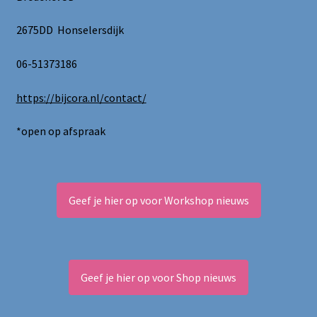
op
de
2675DD Honselersdijk
productpagina
06-51373186
https://bijcora.nl/contact/
*open op afspraak
Geef je hier op voor Workshop nieuws
Geef je hier op voor Shop nieuws