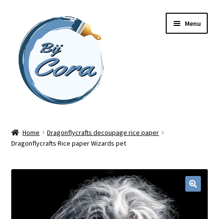
Ga
Ga
Menu
door
naar
naar
de
navigatie
inhoud
Home
Home
Dragonflycrafts decoupage rice paper
Dragonflycrafts Rice paper Wizards pet
Workshops
Online cursussen
Subme
Shop
uitvou