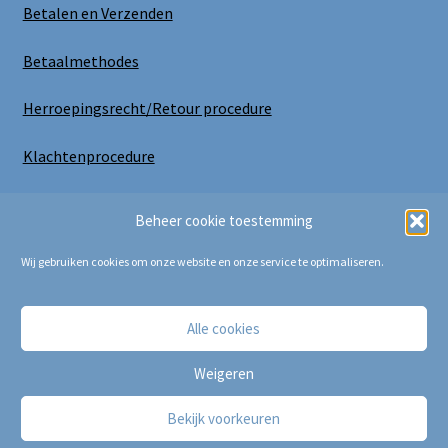
Betalen en Verzenden
Betaalmethodes
Herroepingsrecht/Retour procedure
Klachtenprocedure
Uitloggen
Beheer cookie toestemming
Wij gebruiken cookies om onze website en onze service te optimaliseren.
Alle cookies
Copyright Bij Cora 2025
Weigeren
Bekijk voorkeuren
0
Zoeken
Zoeken