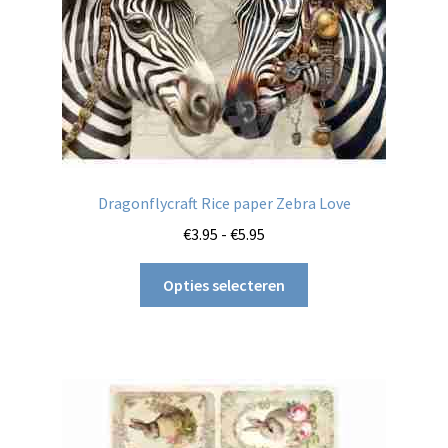
de
productpagina
Dragonflycraft Rice paper Zebra Love
Prijsklasse:
€
3.95
-
€
5.95
€3.95
Dit
tot
Opties selecteren
product
€5.95
heeft
meerdere
variaties.
Deze
optie