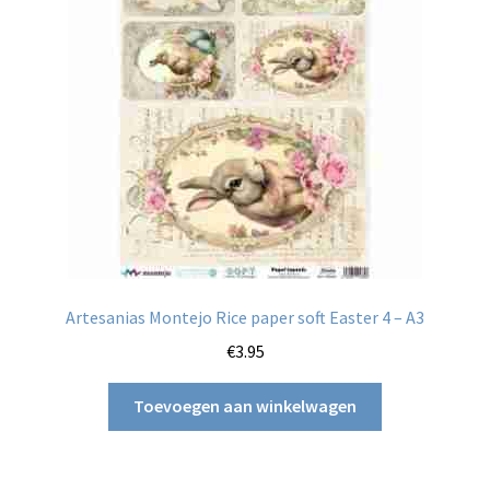
kan
gekozen
worden
op
de
productpagina
Artesanias Montejo Rice paper soft Easter 4 – A3
€
3.95
Toevoegen aan winkelwagen