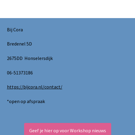
Bij Cora
Bredenel 5D
2675DD Honselersdijk
06-51373186
https://bijcora.nl/contact/
*open op afspraak
Geef je hier op voor Workshop nieuws