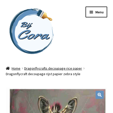
Ga
Ga
Menu
door
naar
naar
de
navigatie
inhoud
Home
Home
Dragonflycrafts decoupage rice paper
Dragonflycraft decoupage rijst papier zebra style
Workshops
Online cursussen
Subme
Shop
uitvou