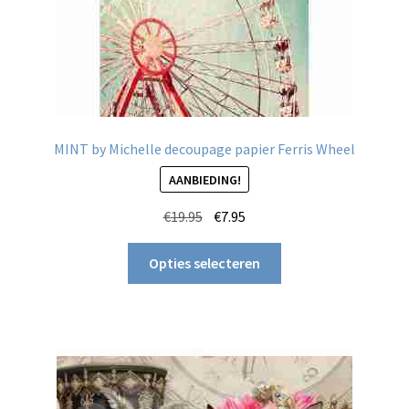
MINT by Michelle decoupage papier Ferris Wheel
AANBIEDING!
Oorspronkelijke
Huidige
€
19.95
€
7.95
prijs
prijs
Dit
was:
is:
Opties selecteren
product
€19.95.
€7.95.
heeft
meerdere
variaties.
Deze
optie