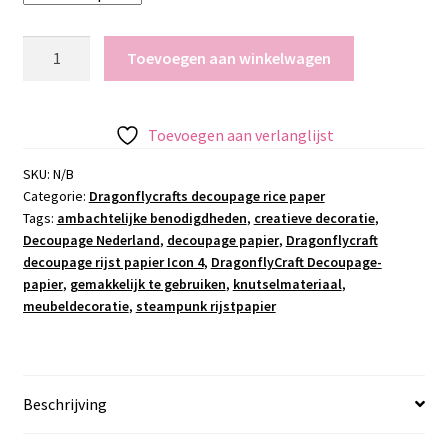
Dragonflycraft
Toevoegen aan winkelwagen
decoupage
rijst
papier
Toevoegen aan verlanglijst
Icon
4
SKU:
N/B
Categorie:
Dragonflycrafts decoupage rice paper
aantal
Tags:
ambachtelijke benodigdheden
,
creatieve decoratie
,
Decoupage Nederland
,
decoupage papier
,
Dragonflycraft
decoupage rijst papier Icon 4
,
DragonflyCraft Decoupage-
papier
,
gemakkelijk te gebruiken
,
knutselmateriaal
,
meubeldecoratie
,
steampunk rijstpapier
Beschrijving