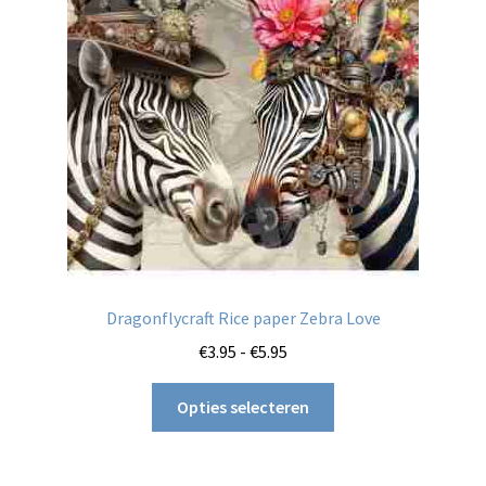
kan
gekozen
worden
op
de
productpagina
Dragonflycraft Rice paper Zebra Love
Prijsklasse:
€
3.95
-
€
5.95
€3.95
Dit
tot
Opties selecteren
product
€5.95
heeft
meerdere