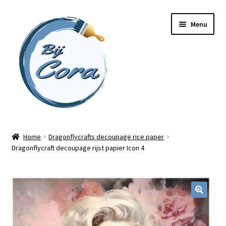
Ga
Ga
Menu
door
naar
naar
de
navigatie
inhoud
Home
Home
Dragonflycrafts decoupage rice paper
Dragonflycraft decoupage rijst papier Icon 4
Workshops
Online cursussen
Subme
Shop
uitvou