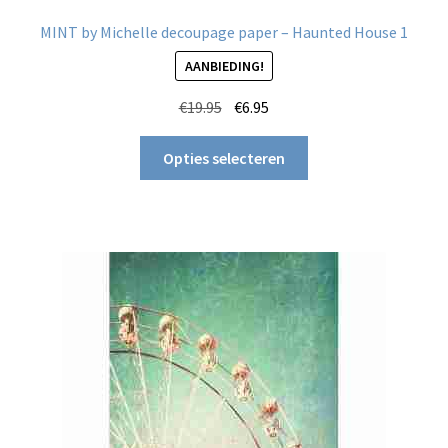
MINT by Michelle decoupage paper – Haunted House 1
AANBIEDING!
Oorspronkelijke
Huidige
€
19.95
€
6.95
prijs
prijs
Dit
was:
is:
Opties selecteren
product
€19.95.
€6.95.
heeft
meerdere
variaties.
Deze
optie
kan
gekozen
worden
op
de
productpagina