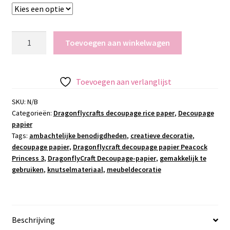
Dragonflycraft
Toevoegen aan winkelwagen
decoupage
papier
Peacock
Toevoegen aan verlanglijst
Princess
3
SKU:
N/B
Categorieën:
Dragonflycrafts decoupage rice paper
,
Decoupage
aantal
papier
Tags:
ambachtelijke benodigdheden
,
creatieve decoratie
,
decoupage papier
,
Dragonflycraft decoupage papier Peacock
Princess 3
,
DragonflyCraft Decoupage-papier
,
gemakkelijk te
gebruiken
,
knutselmateriaal
,
meubeldecoratie
Beschrijving