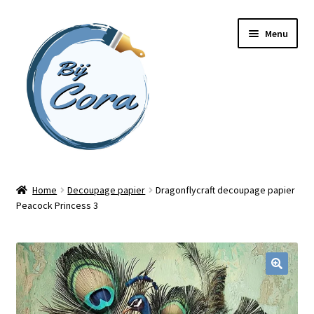
Ga
Ga
Menu
door
naar
naar
de
navigatie
inhoud
Home
Home
Decoupage papier
Dragonflycraft decoupage papier
Peacock Princess 3
Workshops
Online cursussen
Subme
Shop
uitvou