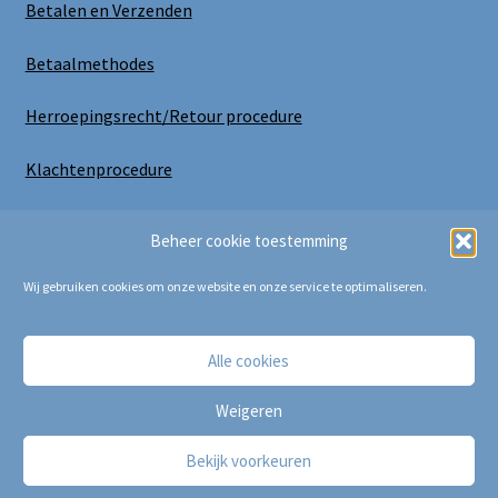
Betalen en Verzenden
Betaalmethodes
Herroepingsrecht/Retour procedure
Klachtenprocedure
Uitloggen
Beheer cookie toestemming
Wij gebruiken cookies om onze website en onze service te optimaliseren.
Alle cookies
Copyright Bij Cora 2025
Weigeren
Bekijk voorkeuren
0
Zoeken
Zoeken