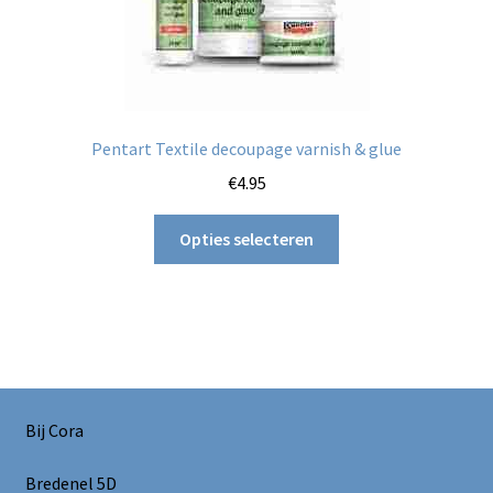
Pentart Textile decoupage varnish & glue
€
4.95
Dit
Opties selecteren
product
heeft
meerdere
variaties.
Deze
optie
kan
Bij Cora
gekozen
worden
Bredenel 5D