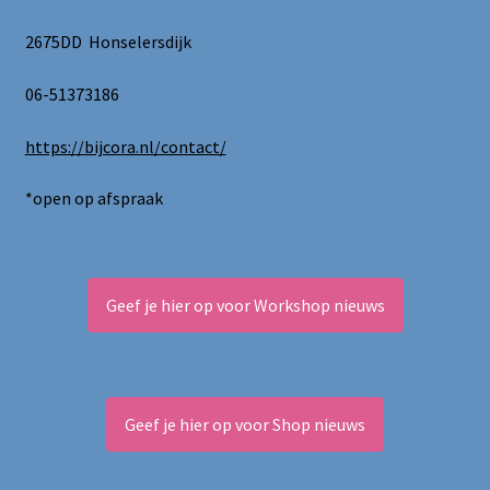
op
de
2675DD Honselersdijk
productpagina
06-51373186
https://bijcora.nl/contact/
*open op afspraak
Geef je hier op voor Workshop nieuws
Geef je hier op voor Shop nieuws