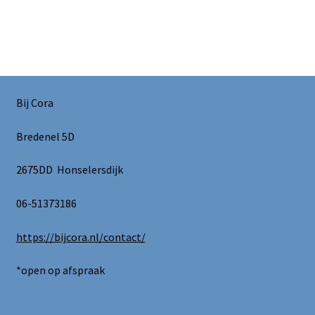
Bij Cora
Bredenel 5D
2675DD Honselersdijk
06-51373186
https://bijcora.nl/contact/
*open op afspraak