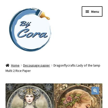
Ga
Ga
Menu
door
naar
naar
de
navigatie
inhoud
Home
Home
Decoupage papier
Dragonflycrafts Lady of the lamp
Multi 2 Rice Paper
Workshops
Online cursussen
Subme
Shop
uitvou