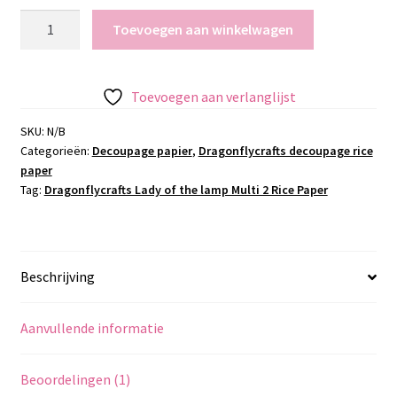
Dragonflycrafts
Toevoegen aan winkelwagen
Lady
of
the
Toevoegen aan verlanglijst
lamp
Multi
SKU:
N/B
Categorieën:
Decoupage papier
,
Dragonflycrafts decoupage rice
2
paper
Rice
Tag:
Dragonflycrafts Lady of the lamp Multi 2 Rice Paper
Paper
aantal
Beschrijving
Aanvullende informatie
Beoordelingen (1)