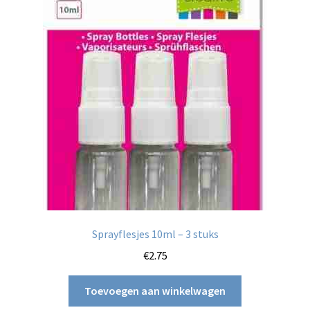
optie
kan
gekozen
worden
op
de
productpagina
Sprayflesjes 10ml – 3 stuks
€
2.75
Toevoegen aan winkelwagen