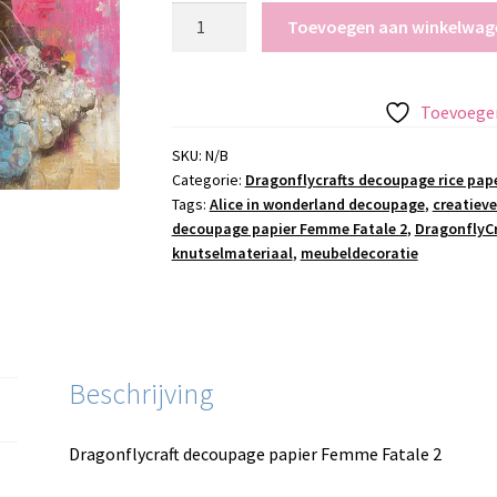
Dragonflycraft
Toevoegen aan winkelwag
decoupage
papier
Femme
Toevoegen
Fatale
2
SKU:
N/B
Categorie:
Dragonflycrafts decoupage rice pap
aantal
Tags:
Alice in wonderland decoupage
,
creatieve
decoupage papier Femme Fatale 2
,
DragonflyC
knutselmateriaal
,
meubeldecoratie
Beschrijving
Dragonflycraft decoupage papier Femme Fatale 2