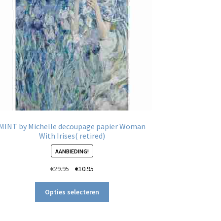
MINT by Michelle decoupage papier Woman
With Irises( retired)
AANBIEDING!
Oorspronkelijke
Huidige
€
29.95
€
10.95
prijs
prijs
Dit
was:
is:
Opties selecteren
product
€29.95.
€10.95.
heeft
meerdere