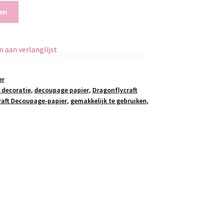
en
 aan verlanglijst
er
 decoratie
,
decoupage papier
,
Dragonflycraft
raft Decoupage-papier
,
gemakkelijk te gebruiken
,