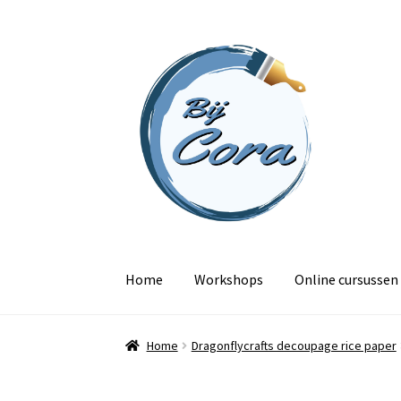
Ga
Ga
door
naar
naar
de
navigatie
inhoud
Home
Workshops
Online cursussen
Home
Dragonflycrafts decoupage rice paper