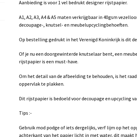
Aanbieding is voor 1 vel bedrukt designer rijstpapier.
A1, A2, A3, A4 & A5 maten verkrijgbaar in 40gsm vezelloos 
decoupage-, knutsel- en meubelupcyclingbehoeften.
Op bestelling gedrukt in het Verenigd Koninkrijk is dit d
Of je nu een doorgewinterde knutselaar bent, een meubel
rijstpapier is een must-have.
Om het detail van de afbeelding te behouden, is het raa
oppervlak te plakken.
Dit rijstpapier is bedoeld voor decoupage en upcycling v
Tips :-
Gebruik mod podge of iets dergelijks, verf lijm op het op
achterkant van het papier licht in met water, dit maakt