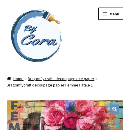
Ga
Ga
Menu
door
naar
naar
de
navigatie
inhoud
Home
Home
Dragonflycrafts decoupage rice paper
Dragonflycraft decoupage papier Femme Fatale 1
Workshops
Online cursussen
Subme
Shop
uitvou