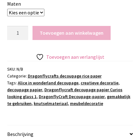
Maten
Dragonflycraft
Toevoegen aan winkelwagen
decoupage
papier
Femme
Toevoegen aan verlanglijst
Fatale
1
SKU:
N/B
Categorie:
Dragonflycrafts decoupage rice paper
aantal
Tags:
Alice in wonderland decoupage
,
creatieve decoratie
,
decoupage papier
,
Dragonflycraft decoupage papier Curios
looking glass 1
,
DragonflyCraft Decoupage-papier
,
gemakkelijk
te gebruiken
,
knutselmateriaal
,
meubeldecoratie
Beschrijving