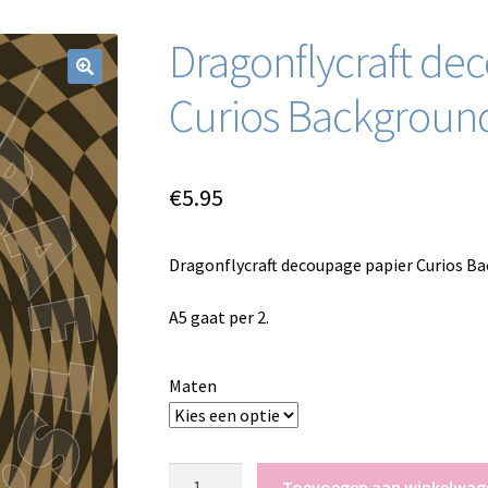
Dragonflycraft de
Curios Backgroun
€
5.95
Dragonflycraft decoupage papier Curios B
A5 gaat per 2.
Maten
Dragonflycraft
Toevoegen aan winkelwag