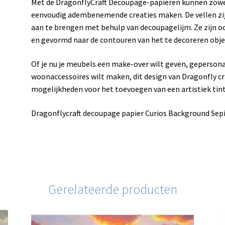
Met de DragonflyCraft Decoupage-papieren kunnen zowe
eenvoudig adembenemende creaties maken. De vellen zij
aan te brengen met behulp van decoupagelijm. Ze zijn o
en gevormd naar de contouren van het te decoreren obje
Of je nu je meubels een make-over wilt geven, gepersona
woonaccessoires wilt maken, dit design van Dragonfly cra
mogelijkheden voor het toevoegen van een artistiek tintj
Dragonflycraft decoupage papier Curios Background Sep
Gerelateerde producten