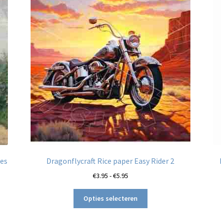
nes
Dragonflycraft Rice paper Easy Rider 2
Prijsklasse:
€
3.95
-
€
5.95
€3.95
Dit
tot
Opties selecteren
product
€5.95
heeft