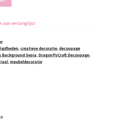
 aan verlanglijst
er
digdheden
,
creatieve decoratie
,
decoupage
s Background Sepia
,
DragonflyCraft Decoupage-
iaal
,
meubeldecoratie
ia