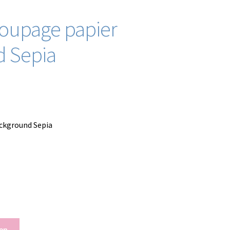
coupage papier
d Sepia
ackground Sepia
en