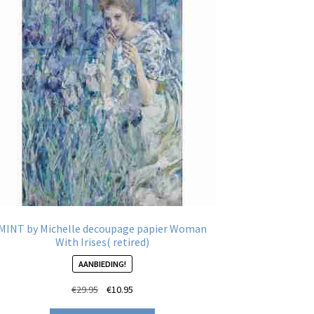
MINT by Michelle decoupage papier Woman
With Irises( retired)
AANBIEDING!
Oorspronkelijke
Huidige
€
29.95
€
10.95
prijs
prijs