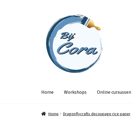
Ga
Ga
door
naar
naar
de
navigatie
inhoud
Home
Workshops
Online cursussen
Home
Dragonflycrafts decoupage rice paper