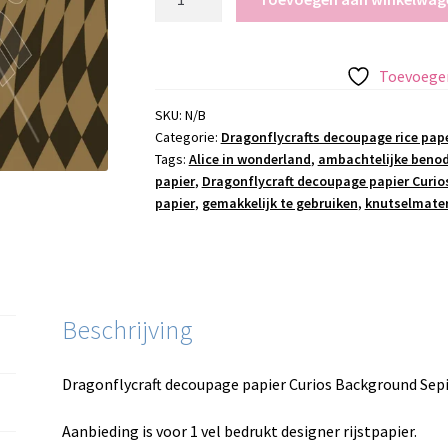
decoupage
papier
Curios
Toevoegen
Background
Sepia
SKU:
N/B
Categorie:
Dragonflycrafts decoupage rice pap
aantal
Tags:
Alice in wonderland
,
ambachtelijke beno
papier
,
Dragonflycraft decoupage papier Curio
papier
,
gemakkelijk te gebruiken
,
knutselmater
Beschrijving
Dragonflycraft decoupage papier Curios Background Sep
Aanbieding is voor 1 vel bedrukt designer rijstpapier.