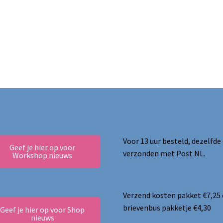
meerdere
variaties.
Deze
optie
kan
gekozen
worden
op
de
productpagina
ina
Voor 13 uur besteld, dezelfde
Geef je hier op voor
verzonden met Post NL.
Workshop nieuws
Verzend kosten pakket €7,25
brievenbus pakketje €4,30
Geef je hier op voor Shop
nieuws