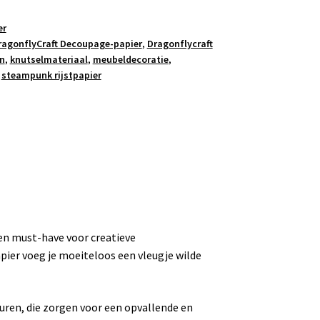
er
ragonflyCraft Decoupage-papier
,
Dragonflycraft
en
,
knutselmateriaal
,
meubeldecoratie
,
,
steampunk rijstpapier
een must-have voor creatieve
ier voeg je moeiteloos een vleugje wilde
euren, die zorgen voor een opvallende en