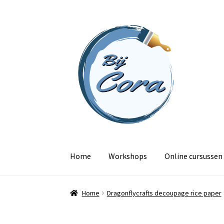
Ga
Ga
door
naar
naar
de
navigatie
inhoud
Home
Workshops
Online cursussen
Home
Dragonflycrafts decoupage rice paper