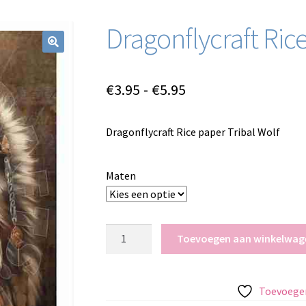
Dragonflycraft Ric
Prijsklasse:
€
3.95
-
€
5.95
€3.95
Dragonflycraft Rice paper Tribal Wolf
tot
€5.95
Maten
Dragonflycraft
Toevoegen aan winkelwag
Rice
paper
Tribal
Toevoegen
Wolf