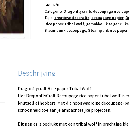
aantal
SKU:
N/B
Categorie:
Dragonflycrafts decoupage rice pap
Tags:
creatieve decoratie
,
decoupage papier
,
D
Rice paper Tribal Wolf
,
gemakkelijk te gebruik
Steampunk decoupage
,
Steampunk rice paper
Beschrijving
Dragonflycraft Rice paper Tribal Wolf.
Het DragonflyCraft Decoupage rice paper tribal wolf is 
knutselliefhebbers. Met dit hoogwaardige decoupage-pap
schoonheid toe aan je ambachtelijke projecten.
Dit papier is bedrukt met een tribal wolf in prachtige kl