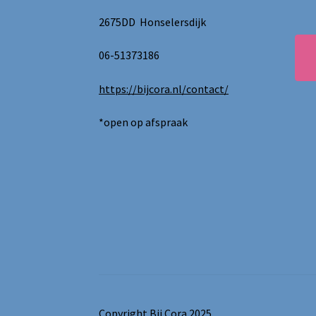
2675DD Honselersdijk
06-51373186
https://bijcora.nl/contact/
*open op afspraak
Copyright Bij Cora 2025