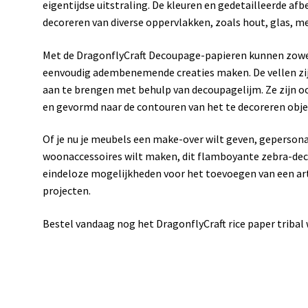
eigentijdse uitstraling. De kleuren en gedetailleerde af
decoreren van diverse oppervlakken, zoals hout, glas, m
Met de DragonflyCraft Decoupage-papieren kunnen zowe
eenvoudig adembenemende creaties maken. De vellen zij
aan te brengen met behulp van decoupagelijm. Ze zijn o
en gevormd naar de contouren van het te decoreren obje
Of je nu je meubels een make-over wilt geven, gepersona
woonaccessoires wilt maken, dit flamboyante zebra-deco
eindeloze mogelijkheden voor het toevoegen van een arti
projecten.
Bestel vandaag nog het DragonflyCraft rice paper tribal wo