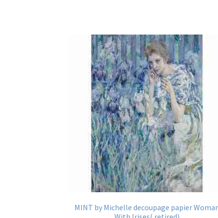
MINT by Michelle decoupage papier Woma
With Irises( retired)