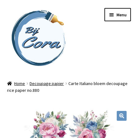
Ga
Ga
Menu
door
naar
naar
de
navigatie
inhoud
Home
Home
Decoupage papier
Carte Italiano bloem decoupage
rice paper no.880
Workshops
Online cursussen
Subme
Shop
uitvou