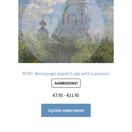
MINT decoupage papier Lady with a parasol
AANBIEDING!
Prijsklasse:
€
7.95
-
€
11.95
€7.95
Dit
tot
Opties selecteren
product
€11.95
heeft
meerdere