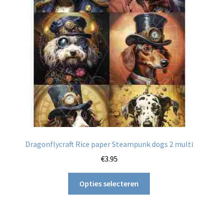
kan
gekozen
worden
op
de
productpagina
Dragonflycraft Rice paper Steampunk dogs 2 multi
€
3.95
Dit
Opties selecteren
product
heeft
meerdere