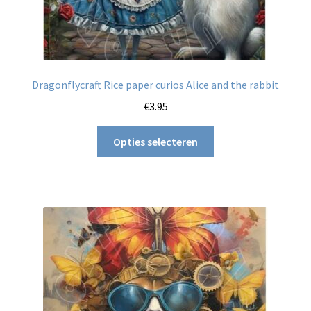
Dragonflycraft Rice paper curios Alice and the rabbit
€
3.95
Dit
Opties selecteren
product
heeft
meerdere
variaties.
Deze
optie
kan
gekozen
worden
op