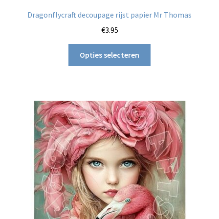
Dragonflycraft decoupage rijst papier Mr Thomas
€
3.95
Dit
Opties selecteren
product
heeft
meerdere
variaties.
Deze
optie
kan
gekozen
worden
op
de
productpagina