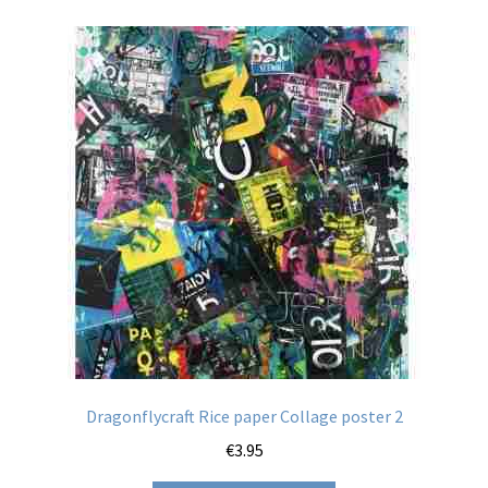
variaties.
Deze
optie
kan
gekozen
worden
op
de
productpagina
Dragonflycraft Rice paper Collage poster 2
€
3.95