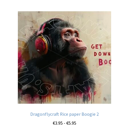
meerdere
variaties.
Deze
optie
kan
gekozen
worden
op
de
productpagina
Dragonflycraft Rice paper Boogie 2
Prijsklasse:
€
3.95
-
€
5.95