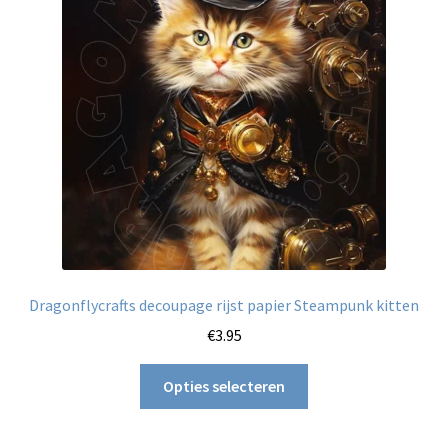
kan
gekozen
worden
op
de
productpagina
Dragonflycrafts decoupage rijst papier Steampunk kitten
€
3.95
Dit
Opties selecteren
product
heeft