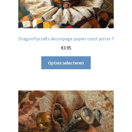
Dragonflycrafts decoupage papier court jester 7
€
3.95
Dit
Opties selecteren
product
heeft
meerdere
variaties.
Deze
optie
kan
gekozen
worden