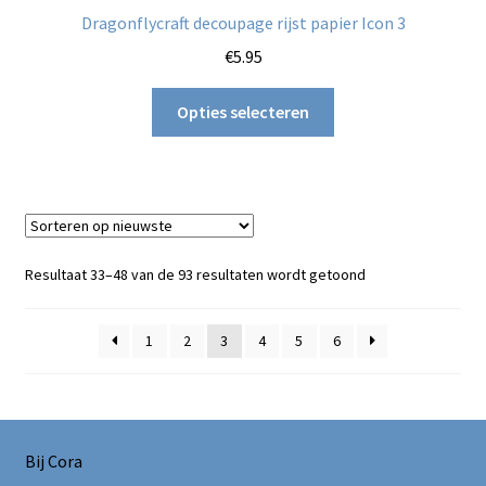
Dragonflycraft decoupage rijst papier Icon 3
€
5.95
Dit
Opties selecteren
product
heeft
meerdere
variaties.
Deze
optie
Gesorteerd
Resultaat 33–48 van de 93 resultaten wordt getoond
kan
op
gekozen
nieuwste
1
2
3
4
5
6
worden
op
de
productpagina
Bij Cora