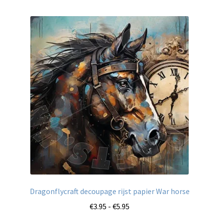
meerdere
variaties.
Deze
optie
kan
gekozen
worden
op
de
productpagina
Dragonflycraft decoupage rijst papier War horse
Prijsklasse:
€
3.95
-
€
5.95
€3.95