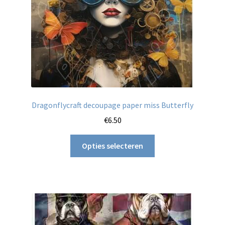
de
productpagina
Dragonflycraft decoupage paper miss Butterfly
€
6.50
Dit
Opties selecteren
product
heeft
meerdere
variaties.
Deze
optie