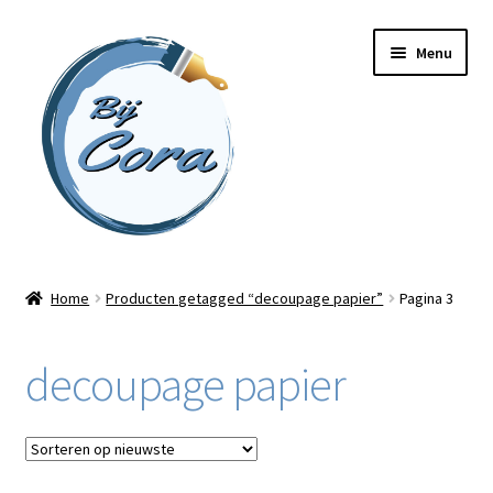
Ga
Ga
Menu
door
naar
naar
de
navigatie
inhoud
Home
Home
Producten getagged “decoupage papier”
Pagina 3
Workshops
decoupage papier
Online cursussen
Subme
Shop
uitvou