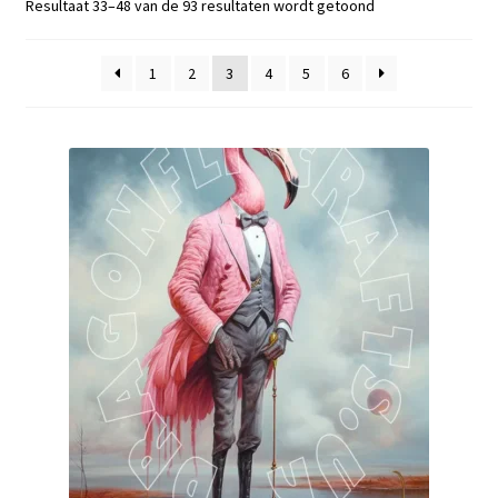
Gesorteerd
Resultaat 33–48 van de 93 resultaten wordt getoond
Blog / DIY / Tutorials
op
nieuwste
Over mij
1
2
3
4
5
6
Contact