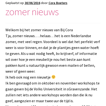
Blog / DIY / Tutorials
Geplaatst op
30/06/2016
door
Cora Boeters
zomer nieuws
Over mij
Contact
Welkom bij het zomer nieuws van Bij Cora
Tja, zomer nieuws… .helaas…het is een Nederlandse
zomer, met veel regen. Voordeel is wel dat het perfekt verf
weer is voor binnen, en dat je de plantjes geen water hoeft
te geven. Als u wat nodig heeft, bv krijtverf, of informatie
wil over hoe je een meubeltje nou het beste aan kunt
pakken kunt u natuurlijk gewoon even mailen of bellen,
weer of geen weer.
Ik heb ook nog een nieuwtje
Ik ben gevraagd om in oktober en november workshops te
gaan geven bij de Volks Universiteit in sGravenzande. Het
zullen net iets andere workshops worden dan die ik nu
geef, aangezien er maar twee uur de tijd is.