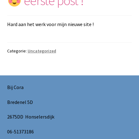
eerste post !
Hard aan het werk voor mijn nieuwe site !
Categorie:
Uncategorized
Bij Cora
Bredenel 5D
2675DD Honselersdijk
06-51373186