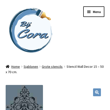
Ga
Ga
Menu
door
naar
naar
de
navigatie
inhoud
Home
Home
Sjablonen
Grote stencils
Stencil Wall Decor 15 – 50
x 70 cm.
Workshops
Online cursussen
Subme
Shop
uitvou