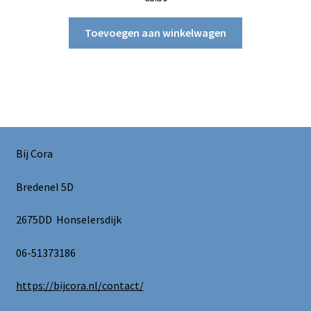
Toevoegen aan winkelwagen
Bij Cora
Bredenel 5D
2675DD Honselersdijk
06-51373186
https://bijcora.nl/contact/