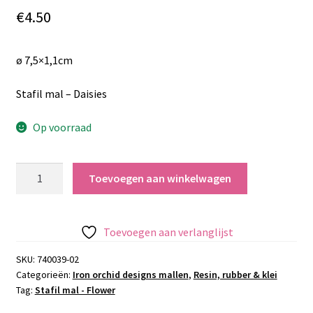
€
4.50
ø 7,5×1,1cm
Stafil mal – Daisies
Op voorraad
Stafil
Toevoegen aan winkelwagen
mal
-
Daisies
Toevoegen aan verlanglijst
aantal
SKU:
740039-02
Categorieën:
Iron orchid designs mallen
,
Resin, rubber & klei
Tag:
Stafil mal - Flower