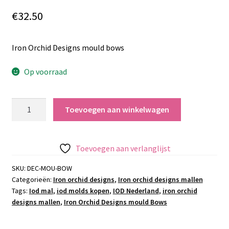
€
32.50
Iron Orchid Designs mould bows
Op voorraad
Iron
Toevoegen aan winkelwagen
Orchid
Designs
mould
Toevoegen aan verlanglijst
Bows
aantal
SKU:
DEC-MOU-BOW
Categorieën:
Iron orchid designs
,
Iron orchid designs mallen
Tags:
Iod mal
,
iod molds kopen
,
IOD Nederland
,
iron orchid
designs mallen
,
Iron Orchid Designs mould Bows