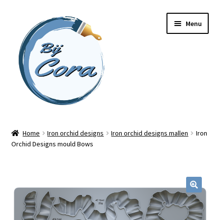
Ga
Ga
Menu
door
naar
naar
de
navigatie
inhoud
Home
Home
Iron orchid designs
Iron orchid designs mallen
Iron
Orchid Designs mould Bows
Workshops
Online cursussen
Subme
Shop
uitvou