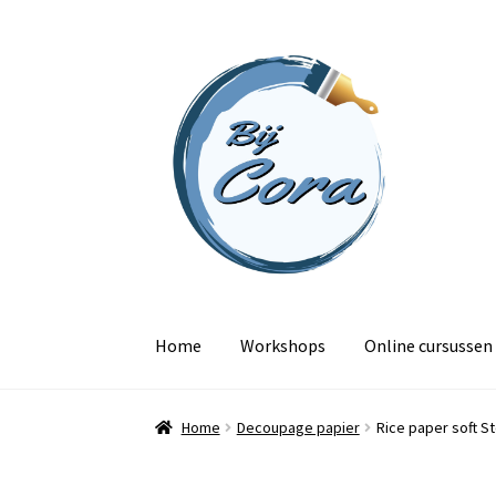
Ga
Ga
door
naar
naar
de
navigatie
inhoud
Home
Workshops
Online cursussen
Home
Decoupage papier
Rice paper soft S