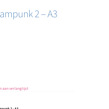
teampunk 2 – A3
 aan verlanglijst
mpunk 2 - A3