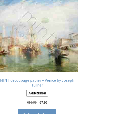
MINT decoupage papier – Venice by Joseph
Turner
AANBIEDING!
Oorspronkelijke
Huidige
€
19.95
€
7.95
prijs
prijs
Dit
was:
is: