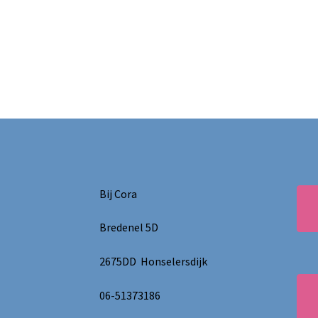
Bij Cora
Bredenel 5D
2675DD Honselersdijk
06-51373186