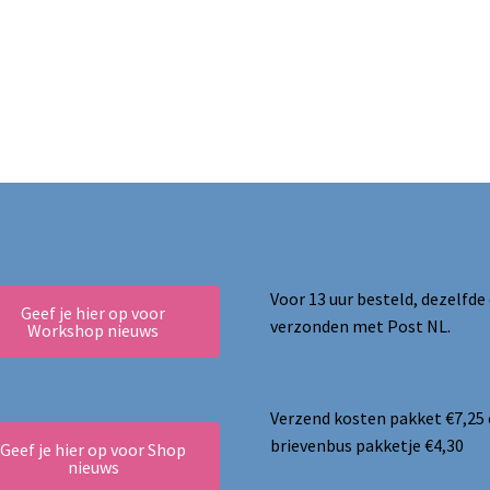
Voor 13 uur besteld, dezelfde
Geef je hier op voor
verzonden met Post NL.
Workshop nieuws
Verzend kosten pakket €7,25
brievenbus pakketje €4,30
Geef je hier op voor Shop
nieuws