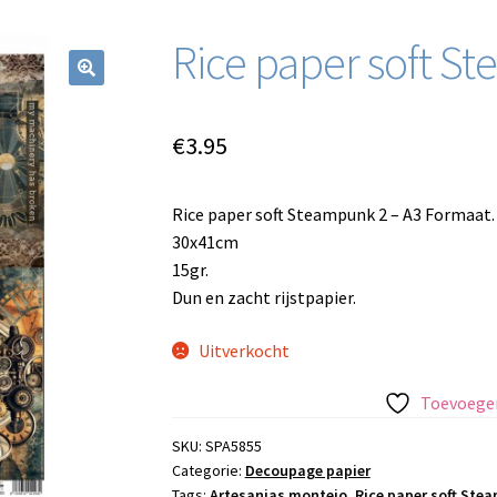
Rice paper soft S
€
3.95
Rice paper soft Steampunk 2 – A3 Formaat.
30x41cm
15gr.
Dun en zacht rijstpapier.
Uitverkocht
Toevoegen
SKU:
SPA5855
Categorie:
Decoupage papier
Tags:
Artesanias montejo
,
Rice paper soft Stea