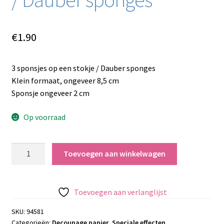
€
1.90
3 sponsjes op een stokje / Dauber sponges
Klein formaat, ongeveer 8,5 cm
Sponsje ongeveer 2 cm
Op voorraad
3
Toevoegen aan winkelwagen
sponsjes
op
een
Toevoegen aan verlanglijst
stokje
/
SKU:
94581
Categorieën:
Decoupage papier
,
Speciale effecten
Dauber