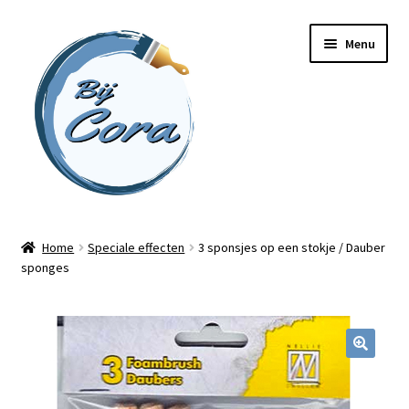
Ga
Ga
Menu
door
naar
naar
de
navigatie
inhoud
Home
Home
Speciale effecten
3 sponsjes op een stokje / Dauber
sponges
Workshops
Online cursussen
Subme
Shop
uitvou