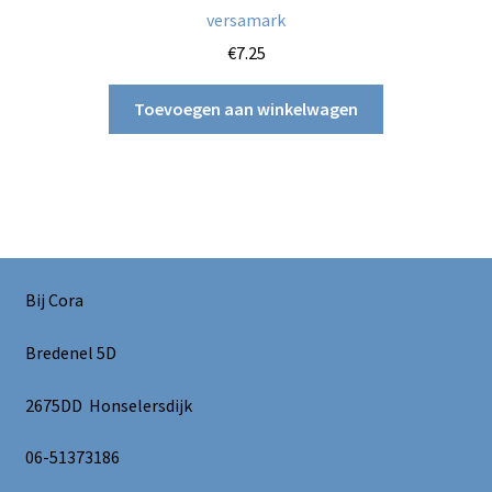
versamark
€
7.25
Toevoegen aan winkelwagen
Bij Cora
Bredenel 5D
2675DD Honselersdijk
06-51373186