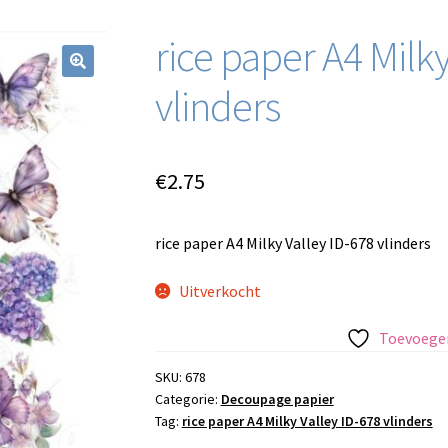
rice paper A4 Milky
vlinders
€
2.75
rice paper A4 Milky Valley ID-678 vlinders
Uitverkocht
Toevoegen
SKU:
678
Categorie:
Decoupage papier
Tag:
rice paper A4 Milky Valley ID-678 vlinders