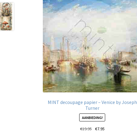
MINT decoupage papier – Venice by Joseph
Turner
AANBIEDING!
Oorspronkelijke
Huidige
€
19.95
€
7.95
prijs
prijs