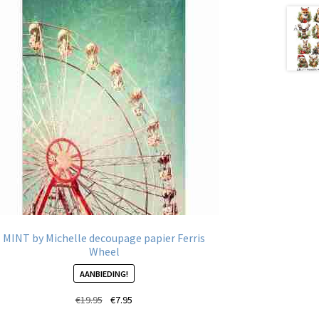
MINT by Michelle decoupage papier Ferris
Wheel
AANBIEDING!
Oorspronkelijke
Huidige
€
19.95
€
7.95
prijs
prijs