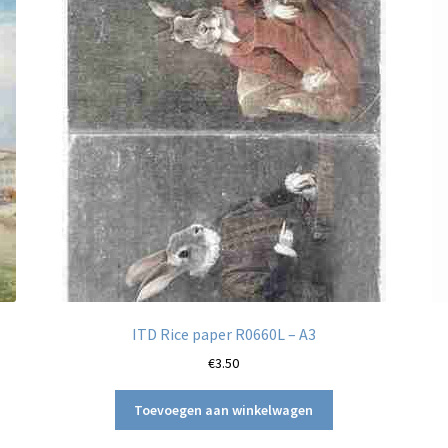
ITD Rice paper R0660L – A3
€
3.50
Toevoegen aan winkelwagen