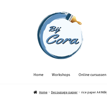
Ga
Ga
door
naar
naar
de
navigatie
inhoud
Home
Workshops
Online cursussen
Home
Decoupage papier
rice paper A4 Milk