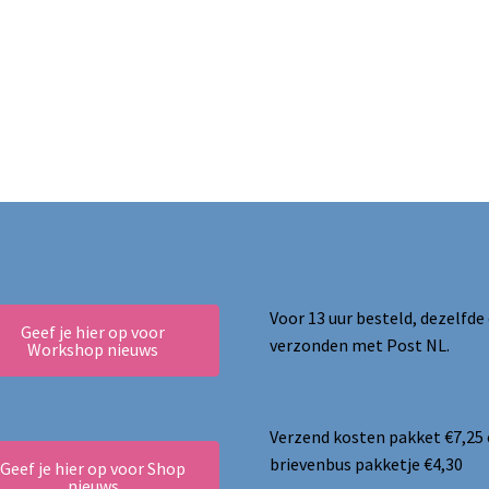
ina
Voor 13 uur besteld, dezelfde
Geef je hier op voor
verzonden met Post NL.
Workshop nieuws
Verzend kosten pakket €7,25
brievenbus pakketje €4,30
Geef je hier op voor Shop
nieuws