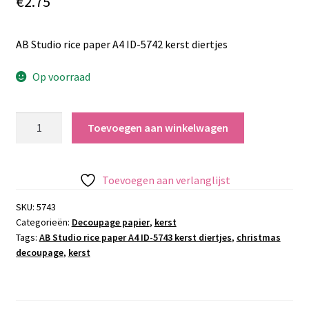
€
2.75
AB Studio rice paper A4 ID-5742 kerst diertjes
Op voorraad
AB
Toevoegen aan winkelwagen
Studio
rice
paper
Toevoegen aan verlanglijst
A4
ID-
SKU:
5743
Categorieën:
Decoupage papier
,
kerst
5742
Tags:
AB Studio rice paper A4 ID-5743 kerst diertjes
,
christmas
kerst
decoupage
,
kerst
diertjes
aantal