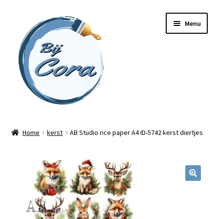
Ga
Ga
Menu
door
naar
naar
de
navigatie
inhoud
Home
Home
kerst
AB Studio rice paper A4 ID-5742 kerst diertjes
Workshops
Online cursussen
Subme
Shop
uitvou