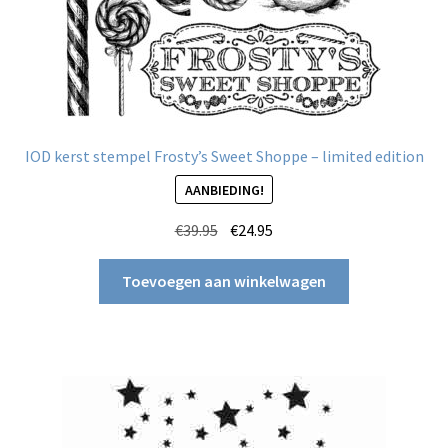
IOD kerst stempel Frosty’s Sweet Shoppe – limited edition
AANBIEDING!
Oorspronkelijke
Huidige
€
39.95
€
24.95
prijs
prijs
was:
is:
Toevoegen aan winkelwagen
€39.95.
€24.95.