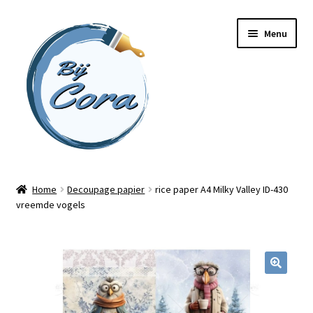
Ga
Ga
Menu
door
naar
naar
de
navigatie
inhoud
Home
Home
Decoupage papier
rice paper A4 Milky Valley ID-430
vreemde vogels
Workshops
Online cursussen
Subme
Shop
uitvou