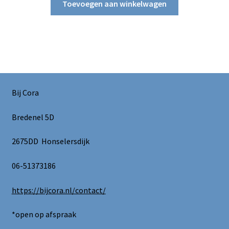
Toevoegen aan winkelwagen
Bij Cora
Bredenel 5D
2675DD Honselersdijk
06-51373186
https://bijcora.nl/contact/
*open op afspraak