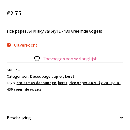
€
2.75
rice paper A4 Milky Valley ID-430 vreemde vogels
Uitverkocht
Toevoegen aan verlanglijst
SKU:
430
Categorieën:
Decoupage papier
,
kerst
Tags:
christmas decoupage
,
kerst
,
rice paper A4 Milky Valley ID-
430 vreemde vogels
Beschrijving