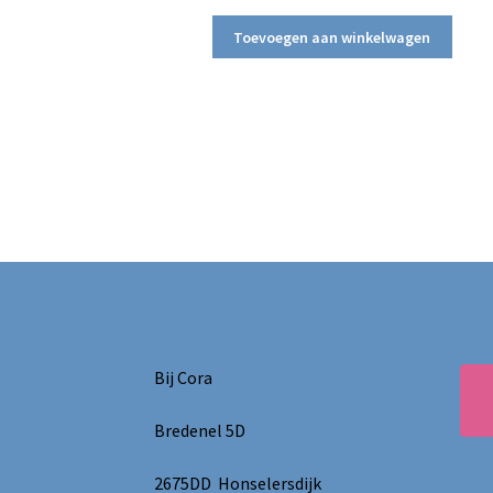
Toevoegen aan winkelwagen
Bij Cora
Bredenel 5D
2675DD Honselersdijk