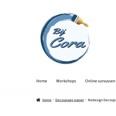
Ga
Ga
door
naar
naar
de
navigatie
inhoud
Home
Workshops
Online cursussen
Home
Decoupage papier
Redesign Decoupa