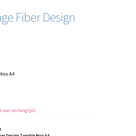
ge Fiber Design
 Moo A4
 aan verlanglijst
n
ber Design Twinkle Moo A4