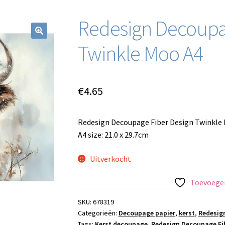
Redesign Decoupa
Twinkle Moo A4
€
4.65
Redesign Decoupage Fiber Design Twinkle
A4 size: 21.0 x 29.7cm
Uitverkocht
Toevoegen
SKU:
678319
Categorieën:
Decoupage papier
,
kerst
,
Redesig
Tags:
Kerst decoupage
,
Redesign Decoupage Fi