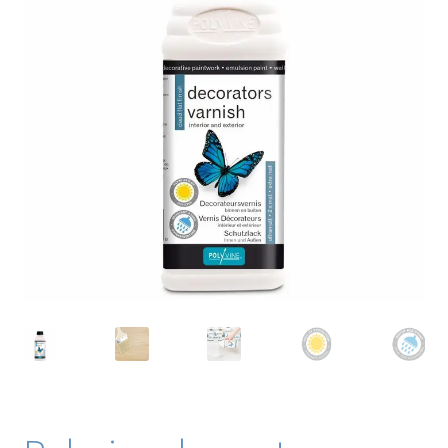
Blog / DIY / Tutorials
Over mij
Contact