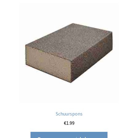
Schuurspons
€
1.99