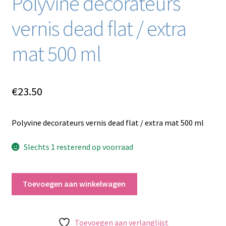
Polyvine decorateurs
vernis dead flat / extra
mat 500 ml
€
23.50
Polyvine decorateurs vernis dead flat / extra mat 500 ml
Slechts 1 resterend op voorraad
Polyvine
Toevoegen aan winkelwagen
decorateurs
vernis
dead
Toevoegen aan verlanglijst