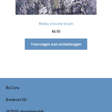
Media silicone brush
€
6.95
Toevoegen aan winkelwagen
Bij Cora
Bredenel 5D
2675DD Honselersdijk