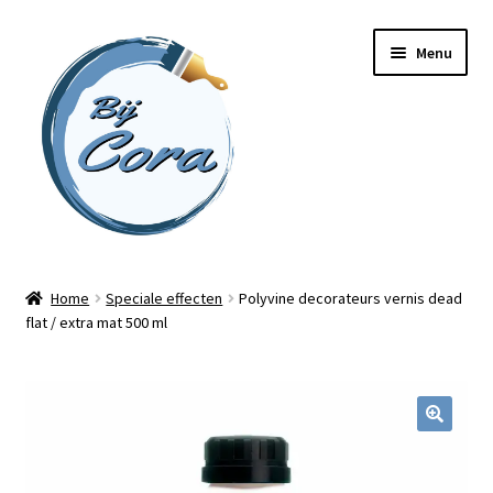
Ga
Ga
Menu
door
naar
naar
de
navigatie
inhoud
Home
Home
Speciale effecten
Polyvine decorateurs vernis dead
flat / extra mat 500 ml
Workshops
Online cursussen
Subme
Shop
uitvou