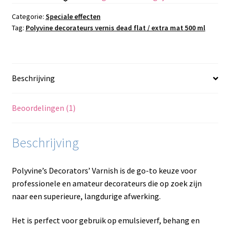
flat
/
Categorie:
Speciale effecten
Tag:
Polyvine decorateurs vernis dead flat / extra mat 500 ml
extra
mat
500
ml
Beschrijving
aantal
Beoordelingen (1)
Beschrijving
Polyvine’s Decorators’ Varnish is de go-to keuze voor
professionele en amateur decorateurs die op zoek zijn
naar een superieure, langdurige afwerking.
Het is perfect voor gebruik op emulsieverf, behang en